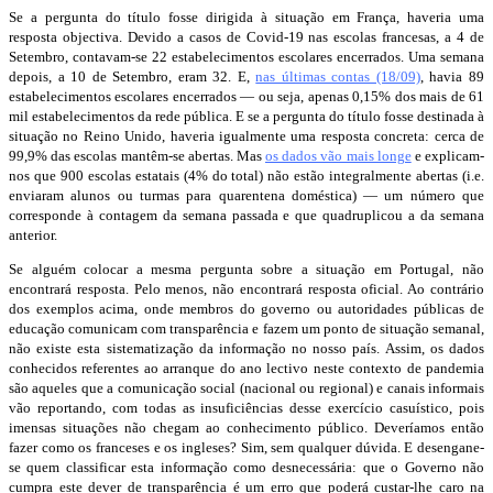
Se a pergunta do título fosse dirigida à situação em França, haveria uma
resposta objectiva. Devido a casos de Covid-19 nas escolas francesas, a 4 de
Setembro, contavam-se 22 estabelecimentos escolares encerrados. Uma semana
depois, a 10 de Setembro, eram 32. E,
nas últimas contas (18/09)
, havia 89
estabelecimentos escolares encerrados — ou seja, apenas 0,15% dos mais de 61
mil estabelecimentos da rede pública. E se a pergunta do título fosse destinada à
situação no Reino Unido, haveria igualmente uma resposta concreta: cerca de
99,9% das escolas mantêm-se abertas. Mas
os dados vão mais longe
e explicam-
nos que 900 escolas estatais (4% do total) não estão integralmente abertas (i.e.
enviaram alunos ou turmas para quarentena doméstica) — um número que
corresponde à contagem da semana passada e que quadruplicou a da semana
anterior.
Se alguém colocar a mesma pergunta sobre a situação em Portugal, não
encontrará resposta. Pelo menos, não encontrará resposta oficial. Ao contrário
dos exemplos acima, onde membros do governo ou autoridades públicas de
educação comunicam com transparência e fazem um ponto de situação semanal,
não existe esta sistematização da informação no nosso país. Assim, os dados
conhecidos referentes ao arranque do ano lectivo neste contexto de pandemia
são aqueles que a comunicação social (nacional ou regional) e canais informais
vão reportando, com todas as insuficiências desse exercício casuístico, pois
imensas situações não chegam ao conhecimento público. Deveríamos então
fazer como os franceses e os ingleses? Sim, sem qualquer dúvida. E desengane-
se quem classificar esta informação como desnecessária: que o Governo não
cumpra este dever de transparência é um erro que poderá custar-lhe caro na