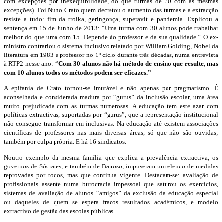
com excepções por inexequibilidade, do que turmas de 30 com as mesmas
excepções). Foi Nuno Crato quem decretou o aumento das turmas e a extracção
resiste a tudo: fim da troika, geringonça, superavit e pandemia. Explicou a
sentença em 15 de Junho de 2013: “Uma turma com 30 alunos pode trabalhar
melhor do que uma com 15. Depende do professor e da sua qualidade.” O ex-
ministro contrariou o sistema inclusivo relatado por William Golding, Nobel da
literatura em 1983 e professor no 1º ciclo durante três décadas, numa entrevista
à RTP2 nesse ano:
“Com 30 alunos não há método de ensino que resulte, mas
com 10 alunos todos os métodos podem ser eficazes.”
A epifania de Crato tornou-se imutável e não apenas por pragmatismo. É
aconselhada e considerada madura por “gurus” da inclusão escolar, uma área
muito prejudicada com as turmas numerosas. A educação tem este azar com
políticas extractivas, suportadas por “gurus”, que a representação institucional
não consegue transformar em inclusivas. Na educação até existem associações
científicas de professores nas mais diversas áreas, só que não são ouvidas;
também por culpa própria. E há 16 sindicatos.
Noutro exemplo da mesma família que explica a prevalência extractiva, os
governos de Sócrates, e também de Barroso, impuseram um elenco de medidas
reprovadas por todos, mas que continua vigente. Destacam-se: avaliação de
profissionais assente numa burocracia impessoal que saturou os exercícios,
sistemas de avaliação de alunos “amigos” da exclusão da educação especial
ou daqueles de quem se espera fracos resultados académicos, e modelo
extractivo de gestão das escolas públicas.