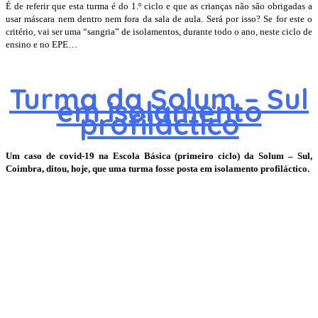
É de referir que esta turma é do 1.º ciclo e que as crianças não são obrigadas a
usar máscara nem dentro nem fora da sala de aula. Será por isso? Se for este o
critério, vai ser uma “sangria” de isolamentos, durante todo o ano, neste ciclo de
ensino e no EPE…
Turma da Solum – Sul
em isolamento
profiláctico
Um caso de covid-19 na Escola Básica (primeiro ciclo) da Solum – Sul,
Coimbra, ditou, hoje, que uma turma fosse posta em isolamento profiláctico.