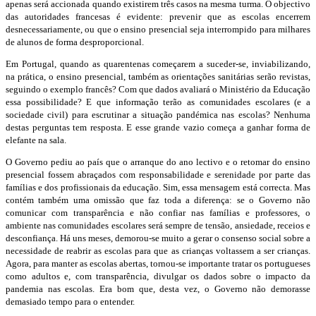
apenas será accionada quando existirem três casos na mesma turma. O objectivo
das autoridades francesas é evidente: prevenir que as escolas encerrem
desnecessariamente, ou que o ensino presencial seja interrompido para milhares
de alunos de forma desproporcional.
Em Portugal, quando as quarentenas começarem a suceder-se, inviabilizando,
na prática, o ensino presencial, também as orientações sanitárias serão revistas,
seguindo o exemplo francês? Com que dados avaliará o Ministério da Educação
essa possibilidade? E que informação terão as comunidades escolares (e a
sociedade civil) para escrutinar a situação pandémica nas escolas? Nenhuma
destas perguntas tem resposta. E esse grande vazio começa a ganhar forma de
elefante na sala.
O Governo pediu ao país que o arranque do ano lectivo e o retomar do ensino
presencial fossem abraçados com responsabilidade e serenidade por parte das
famílias e dos profissionais da educação. Sim, essa mensagem está correcta. Mas
contém também uma omissão que faz toda a diferença: se o Governo não
comunicar com transparência e não confiar nas famílias e professores, o
ambiente nas comunidades escolares será sempre de tensão, ansiedade, receios e
desconfiança. Há uns meses, demorou-se muito a gerar o consenso social sobre a
necessidade de reabrir as escolas para que as crianças voltassem a ser crianças.
Agora, para manter as escolas abertas, tornou-se importante tratar os portugueses
como adultos e, com transparência, divulgar os dados sobre o impacto da
pandemia nas escolas. Era bom que, desta vez, o Governo não demorasse
demasiado tempo para o entender.