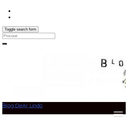
Toggle search form
Search
for:
Blog DeAr Lindo