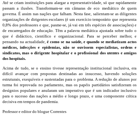
Até se criam instituições para alargar a representatividade, só que rapidamente
passam a ilusões. Transformam-se em câmaras de eco mediático de quem
governa. É assim nas nações que falham. Nesta fase, salientam-se as diligentes
organizações de dirigentes escolares (é um exercício temporário que representa
0,8% dos professores e que, pasme-se, já vai em três espécies de associações) e
de encarregados de educação. Têm a palavra mediática ajustada sobre tudo o
que é didáctico, científico e organizacional. Para se perceber melhor, e
pensando na actualidade,
é como se na saúde, e quando se mediatizam actos
médicos, infecções e epidemias, não se ouvissem especialistas, ordens e
sindicatos, mas o dirigente hospitalar e o profissional dos utentes e amigos
dos hospitais.
Acima de tudo, se o ensino tivesse representação institucional inclusiva, era
difícil avançar com propostas destinadas ao insucesso, havendo soluções
estruturais, exequíveis e sustentadas para o problema. A redução de alunos por
turma foi reprovada no parlamento, mas os papéis partidários satisfizeram os
desígnios populares e anularam um imperativo que é um indicador inclusivo
para o sucesso das nações a médio e longo prazo, e uma componente crítica
decisiva em tempos de pandemia.
Professor e editor do blogue Correntes