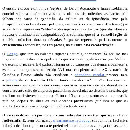
O ensaio
Porque Falham as Nações
, de Daron Acemoglu e James Robinson,
conclui sobre a história universal dos últimos três milénios: as nações não
falham por causa da geografia, da cultura ou da ignorância, mas pela
incapacidade em transformar políticas, instituições e empresas extractivas (que
acumulam a riqueza em “elites” e oligarquias) em inclusivas (que distribuem a
riqueza e diminuem as desigualdades). E sublinha que
só a consolidação do
modelo inclusivo durante décadas é que se repercute positivamente no
crescimento económico, nas empresas, na cultura e na escolarização
.
O
Congo
, que tem abundantes riquezas naturais, permanece há séculos nos
lugares cimeiros dos países pobres porque vive subjugado à extracção. Mobutu
é o exemplo recente. E é curioso: foram os portugueses que deram a conhecer a
escrita aos congoleses, no século XVI, mas em pleno século XXI a nação de
Camões e Pessoa ainda não erradicou o
abandono escolar
precoce nem
a
pobreza
do seu território. O facto também se deve a “elites” extractivas. Foi
assim com a escravatura, com o ouro, com as especiarias, com o colonialismo e
com a recente crise de empresas parasitárias associadas ao sistema bancário, que
resultou no desinvestimento nos últimos 15 anos em estruturas como a escola
pública, depois de duas ou três décadas promissoras (sublinhe-se que os
resultados em educação surgem duas décadas depois).
O excesso de alunos por turma é um indicador extractivo que a pandemia
radiografa.
E, nem por acaso,
o parlamento reprovou
, em Junho, a inclusiva
redução de alunos por turma (é preferível uma lei que estabeleça turmas de 20