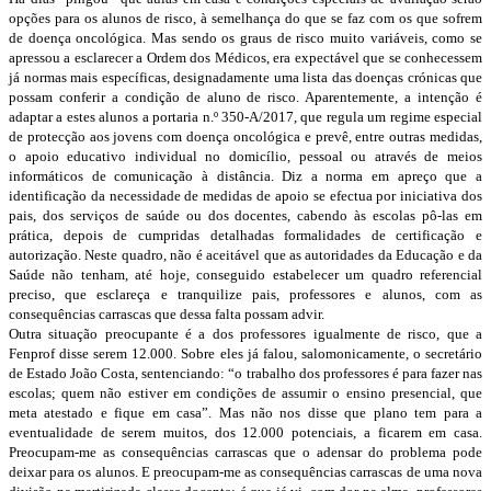
opções para os alunos de risco, à semelhança do que se faz com os que sofrem
de doença oncológica. Mas sendo os graus de risco muito variáveis, como se
apressou a esclarecer a Ordem dos Médicos, era expectável que se conhecessem
já normas mais específicas, designadamente uma lista das doenças crónicas que
possam conferir a condição de aluno de risco. Aparentemente, a intenção é
adaptar a estes alunos a portaria n.º 350-A/2017, que regula um regime especial
de protecção aos jovens com doença oncológica e prevê, entre outras medidas,
o apoio educativo individual no domicílio, pessoal ou através de meios
informáticos de comunicação à distância. Diz a norma em apreço que a
identificação da necessidade de medidas de apoio se efectua por iniciativa dos
pais, dos serviços de saúde ou dos docentes, cabendo às escolas pô-las em
prática, depois de cumpridas detalhadas formalidades de certificação e
autorização. Neste quadro, não é aceitável que as autoridades da Educação e da
Saúde não tenham, até hoje, conseguido estabelecer um quadro referencial
preciso, que esclareça e tranquilize pais, professores e alunos, com as
consequências carrascas que dessa falta possam advir.
Outra situação preocupante é a dos professores igualmente de risco, que a
Fenprof disse serem 12.000. Sobre eles já falou, salomonicamente, o secretário
de Estado João Costa, sentenciando: “o trabalho dos professores é para fazer nas
escolas; quem não estiver em condições de assumir o ensino presencial, que
meta atestado e fique em casa”. Mas não nos disse que plano tem para a
eventualidade de serem muitos, dos 12.000 potenciais, a ficarem em casa.
Preocupam-me as consequências carrascas que o adensar do problema pode
deixar para os alunos. E preocupam-me as consequências carrascas de uma nova