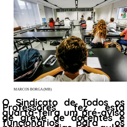
MARCOS BORGA (MB)
O Sindicato de Todos os
Professores fez esta
quarta-feira um pré-aviso
de greve de docentes e
funcionários para os