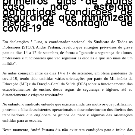
primeiros dias de aulas
caso não estejam
garantidas condições de
segurança que minimizem
riscos de contágio de
covid-19
Em declarações à Lusa, o coordenador nacional do Sindicato de Todos os
Professores (STOP), André Pestana, revelou que entregou pré-avisos de greve
para os dias 14 a 17 de setembro, de forma a “garantir a segurança de alunos,
professores e funcionários que vão regressar às escolas e que são mais de um
milhão”.
As aulas começam entre os dias 14 e 17 de setembro, em plena pandemia de
covid-19, tendo sido emitidas várias orientações por parte do Ministério da
Educação (ME) e da Direção-Geral da Saúde (DGS) sobre o funcionamento dos
estabelecimentos de ensino, desde regras de segurança e higiene, até ao
distanciamento e etiqueta respiratória.
No entanto, o sindicato entende que existem ainda três motivos que justificam o
protesto: a falta de assistentes operacionais, o desconhecimento dos direitos dos
trabalhadores que englobem os grupos de risco e algumas das orientações
emitidas para as escolas.
Neste momento, André Pestana diz não existirem condições para o início das