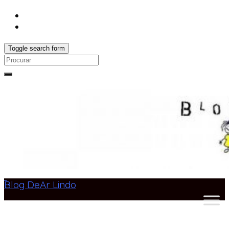
Toggle search form
Search
for:
Blog DeAr Lindo