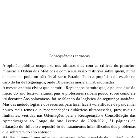
Consequências carrascas
A opinião pública ocupou-se nos últimos dias com as críticas do primeiro-
ministro à Ordem dos Médicos e com a sua visão restritiva sobre quem, numa
democracia, pode ou não fiscalizar o Estado. Tudo a propósito do escabroso
caso do lar de Reguengos, onde 18 pessoas morreram, abandonadas.
A mesma anomia cívica que permitiu Reguengos permite que, a poucos dias do
início do ano lectivo, alunos, pais e professores saibam pouco sobre como ele
irá decorrer. Aos solavancos, foi-se falando da logística da segurança sanitária.
Mas das metodologias e dos recursos para fazer face à volatilidade da pandemia,
pouco mais temos que recomendações didácticas ultrapassadas, previsíveis e
limitantes, vertidas nas Orientações para a Recuperação e Consolidação das
Aprendizagens ao Longo do Ano Lectivo de 2020/2021, 51 páginas de
dilatação do ridículo e repositório de tratamentos infantilizados dos problemas
que sobraram do ano anterior.
Há dias “pingou” que aulas em casa e condições especiais de avaliação serão