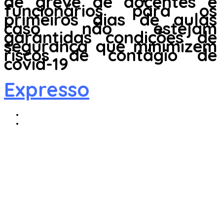
de greve de docentes e
funcionários para os
primeiros dias de aulas
caso não estejam
garantidas condições de
segurança que minimizem
riscos de contágio de
covid-19
Expresso