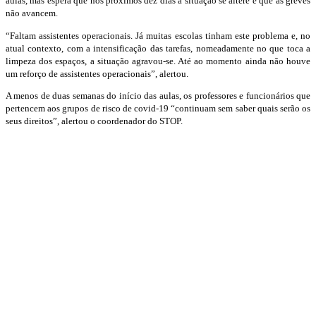
aulas, mas espera que nos próximos dez dias a situação se altere e que as greves
não avancem.
“Faltam assistentes operacionais. Já muitas escolas tinham este problema e, no
atual contexto, com a intensificação das tarefas, nomeadamente no que toca a
limpeza dos espaços, a situação agravou-se. Até ao momento ainda não houve
um reforço de assistentes operacionais”, alertou.
A menos de duas semanas do início das aulas, os professores e funcionários que
pertencem aos grupos de risco de covid-19 “continuam sem saber quais serão os
seus direitos”, alertou o coordenador do STOP.