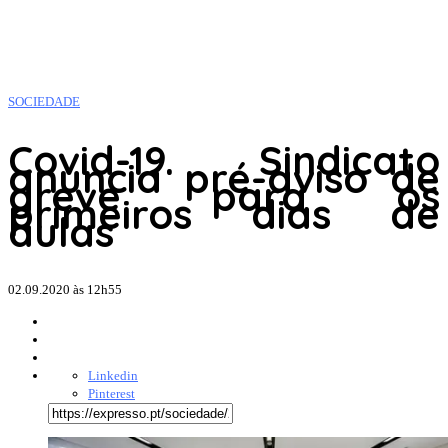
SOCIEDADE
Covid-19. Sindicato
anuncia pré-aviso de
greve para os
primeiros dias de
aulas
02.09.2020 às 12h55
Linkedin
Pinterest