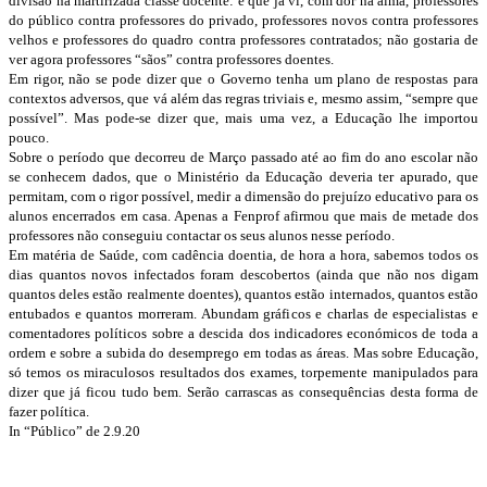
divisão na martirizada classe docente: é que já vi, com dor na alma, professores
do público contra professores do privado, professores novos contra professores
velhos e professores do quadro contra professores contratados; não gostaria de
ver agora professores “sãos” contra professores doentes.
Em rigor, não se pode dizer que o Governo tenha um plano de respostas para
contextos adversos, que vá além das regras triviais e, mesmo assim, “sempre que
possível”. Mas pode-se dizer que, mais uma vez, a Educação lhe importou
pouco.
Sobre o período que decorreu de Março passado até ao fim do ano escolar não
se conhecem dados, que o Ministério da Educação deveria ter apurado, que
permitam, com o rigor possível, medir a dimensão do prejuízo educativo para os
alunos encerrados em casa. Apenas a Fenprof afirmou que mais de metade dos
professores não conseguiu contactar os seus alunos nesse período.
Em matéria de Saúde, com cadência doentia, de hora a hora, sabemos todos os
dias quantos novos infectados foram descobertos (ainda que não nos digam
quantos deles estão realmente doentes), quantos estão internados, quantos estão
entubados e quantos morreram. Abundam gráficos e charlas de especialistas e
comentadores políticos sobre a descida dos indicadores económicos de toda a
ordem e sobre a subida do desemprego em todas as áreas. Mas sobre Educação,
só temos os miraculosos resultados dos exames, torpemente manipulados para
dizer que já ficou tudo bem. Serão carrascas as consequências desta forma de
fazer política.
In “Público” de 2.9.20