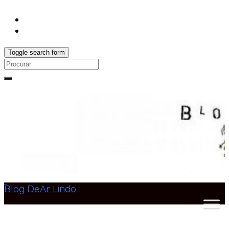
Toggle search form
Search
for:
Blog DeAr Lindo