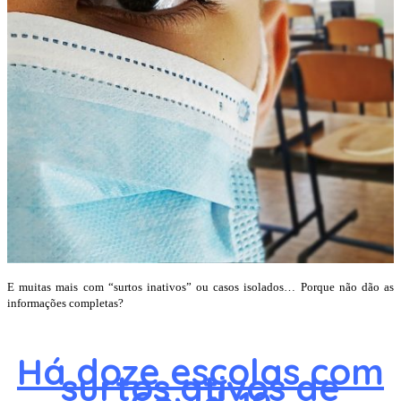
E muitas mais com “surtos inativos” ou casos isolados… Porque não dão as
informações completas?
Há doze escolas com
surtos ativos de