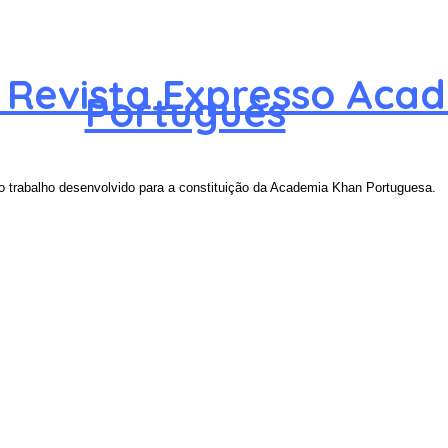
 Revista Expresso Aca
Português
o trabalho desenvolvido para a constituição da Academia Khan Portuguesa.