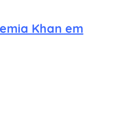
demia Khan em