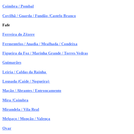
Coimbra / Pombal
Covilhã / Guarda / Fundão /Castelo Branco
Fafe
Ferreira do Zêzere
Fermentelos / Anadia / Mealhada / Condeixa
Figueira da Foz / Marinha Grande / Torres Vedras
Guimarães
Leiria / Caldas da Rainha
Lousada (Caíde / Nogueira)
Mação / Abrantes / Entroncamento
Mira /Coimbra
Mirandela / Vila Real
Melgaço / Monção / Valença
Ovar