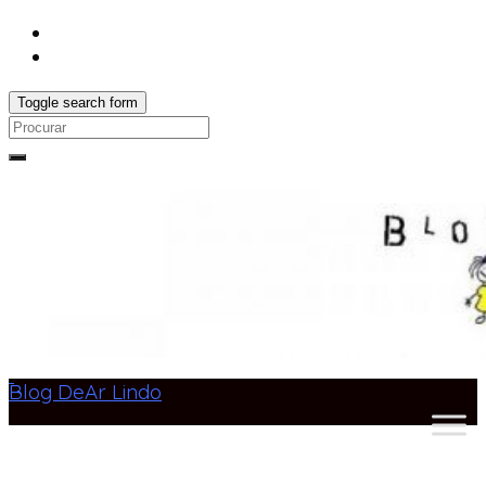
Toggle search form
Search
for:
Blog DeAr Lindo