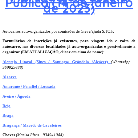
Pública (14 de janeiro
de 2023)
Autocarros auto-organizados por comissões de Greve/ajuda S.TO.P.
Formulários de inscrições já existentes, para viagem ida e volta de
autocarro, nas diversas localidades já auto-organizadas e possivelmente a
organizar (EM ATUALIZAÇÃO,
clicar em cima do nome
):
Alentejo Litoral (Sines / Santiago/ Grândola /Alcácer)
(WhattsApp –
969025688)
Algarve
Amarante / Penafiel / Lousada
Aveiro / Águeda
Beja
Braga
Bragança / Macedo de Cavaleiros
Chaves
(Marisa Pires – 934941044)