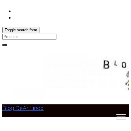
Toggle search form
Search
for:
Blog DeAr Lindo