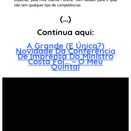
não tem qualquer tipo de competências.
(…)
Continua aqui:
A Grande (E Única?)
Novidade Da Conferência
De Imprensa Do Ministro
Costa Foi… – O Meu
Quintal