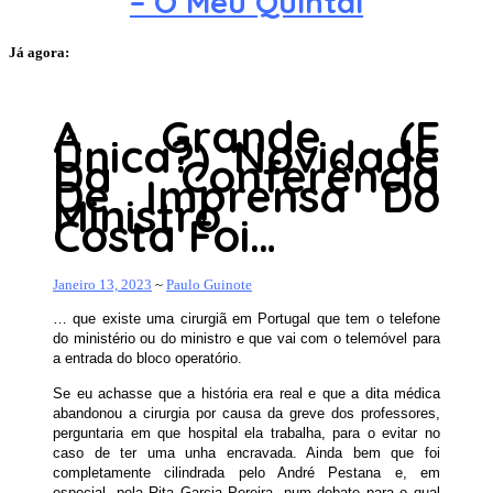
– O Meu Quintal
Já agora:
A Grande (E
Única?) Novidade
Da Conferência
De Imprensa Do
Ministro
Costa Foi…
Janeiro 13, 2023
~
Paulo Guinote
… que existe uma cirurgiã em Portugal que tem o telefone
do ministério ou do ministro e que vai com o telemóvel para
a entrada do bloco operatório.
Se eu achasse que a história era real e que a dita médica
abandonou a cirurgia por causa da greve dos professores,
perguntaria em que hospital ela trabalha, para o evitar no
caso de ter uma unha encravada. Ainda bem que foi
completamente cilindrada pelo André Pestana e, em
especial, pela Rita Garcia Pereira, num debate para o qual