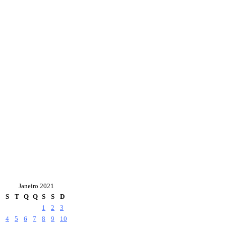
Janeiro 2021
S
T
Q
Q
S
S
D
1
2
3
4
5
6
7
8
9
10