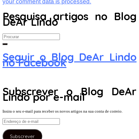
your comment data is processed.
Pesquisa artigos no Blog
DeAr Lindo
Search
for:
Seguir o Blog DeAr Lindo
no Facebook
Subscrever o Blog DeAr
Lindo por e-mail
Insira o seu e-mail para receber os novos artigos na sua conta de correio.
Endereço
de
e-
Subscrever
mail