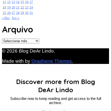
11
12
13
14
15
16
17
18
19
20
21
22
23
24
25
26
27
28
29
30
31
« Dez
Fev »
Arquivo
Arquivo
© 2026 Blog DeAr Lindo.
Made with
by
Graphene Themes
.
Discover more from Blog
DeAr Lindo
Subscribe now to keep reading and get access to the full
archive.