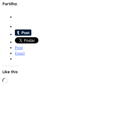
Partilha:
Print
Email
Like this:
Loading…