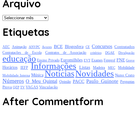
Arquivo
Arquivo
Etiquetas
Concursos
BCE
Blogosfera
Contratados
AEC
Animação
Açores
CE
ANVPC
Contratações de Escola
Contratos de Associação
critérios
DGAE
Divulgação
educação
FNE
Euromilhões
Exames
Ensino Privado
EVT
Fenprof
Greve
Informações
Listas
Horários
Mobilidade
IEFP
Madeira
MEC
Notícias
Novidades
Música
Nuno Crato
Mobilidade Interna
Números
Paulo Guinote
O Meu Quintal
PACC
Opinião
Perguntas
Prova
Vinculação
TV
VAGAS
QZP
After Commentform