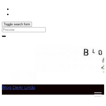
Toggle search form
Search
for:
Blog DeAr Lindo