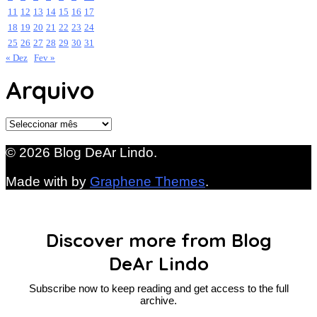
11
12
13
14
15
16
17
18
19
20
21
22
23
24
25
26
27
28
29
30
31
« Dez
Fev »
Arquivo
Arquivo
© 2026 Blog DeAr Lindo.
Made with
by
Graphene Themes
.
Discover more from Blog
DeAr Lindo
Subscribe now to keep reading and get access to the full
archive.