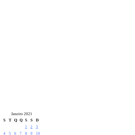
Janeiro 2021
S
T
Q
Q
S
S
D
1
2
3
4
5
6
7
8
9
10