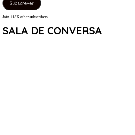
Subscrever
mail
Join 118K other subscribers
SALA DE CONVERSA