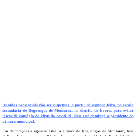
As aulas presenciais vão ser suspensas, a partir de segunda-feira, na escola
secundária de Reguengos de Monsaraz, no distrito de Évora, para evitar
riscos de contágio do vírus da covid-19, disse este domingo o presidente da
câmara municipal.
Em declarações à agência Lusa, o autarca de Reguengos de Monsaraz, José