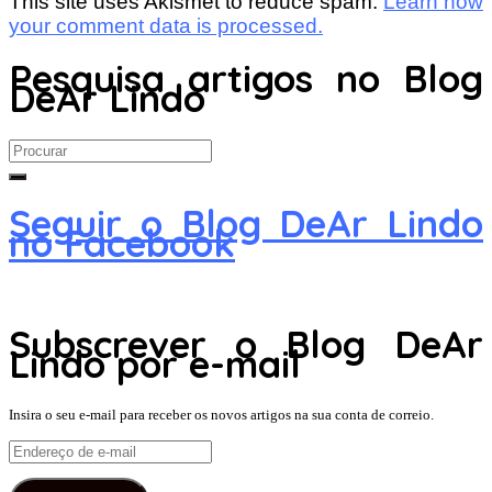
This site uses Akismet to reduce spam.
Learn how
your comment data is processed.
Pesquisa artigos no Blog
DeAr Lindo
Search
for:
Seguir o Blog DeAr Lindo
no Facebook
Subscrever o Blog DeAr
Lindo por e-mail
Insira o seu e-mail para receber os novos artigos na sua conta de correio.
Endereço
de
e-