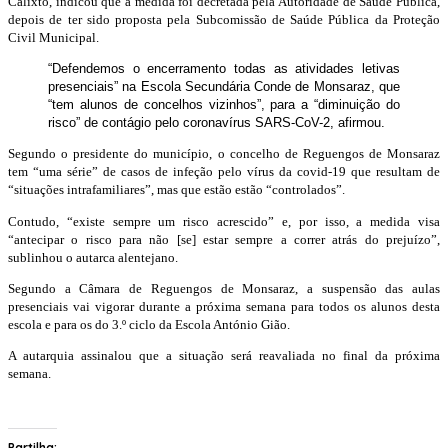
Calixto, indicou que a medida foi decretada pela Autoridade de Saúde Pública,
depois de ter sido proposta pela Subcomissão de Saúde Pública da Proteção
Civil Municipal.
“Defendemos o encerramento todas as atividades letivas
presenciais” na Escola Secundária Conde de Monsaraz, que
“tem alunos de concelhos vizinhos”, para a “diminuição do
risco” de contágio pelo coronavírus SARS-CoV-2, afirmou.
Segundo o presidente do município, o concelho de Reguengos de Monsaraz
tem “uma série” de casos de infeção pelo vírus da covid-19 que resultam de
“situações intrafamiliares”, mas que estão estão “controlados”.
Contudo, “existe sempre um risco acrescido” e, por isso, a medida visa
“antecipar o risco para não [se] estar sempre a correr atrás do prejuízo”,
sublinhou o autarca alentejano.
Segundo a Câmara de Reguengos de Monsaraz, a suspensão das aulas
presenciais vai vigorar durante a próxima semana para todos os alunos desta
escola e para os do 3.º ciclo da Escola António Gião.
A autarquia assinalou que a situação será reavaliada no final da próxima
semana.
Partilha: