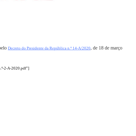
pelo
, de 18 de março
Decreto do Presidente da República n.º 14-A/2020
.º-2-A-2020.pdf”]