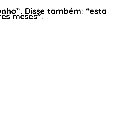
junho”. Disse também: “esta
rês meses”.