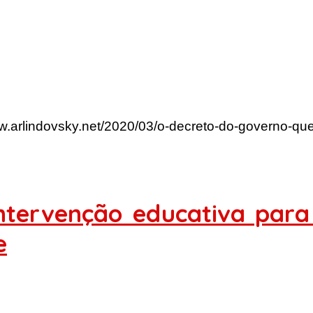
ww.arlindovsky.net/2020/03/o-decreto-do-governo-qu
intervenção educativa para
e