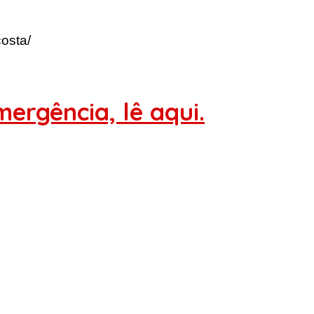
osta/
ergência, lê aqui.