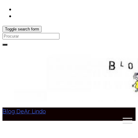
Toggle search form
Search
for:
Blog DeAr Lindo