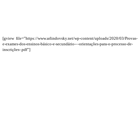
[gview file=”https://www.arlindovsky.net/wp-content/uploads/2020/03/Provas-
e-exames-dos-ensinos-básico-e-secundário-–-orientações-para-o-processo-de-
inscrições-.pdf”]