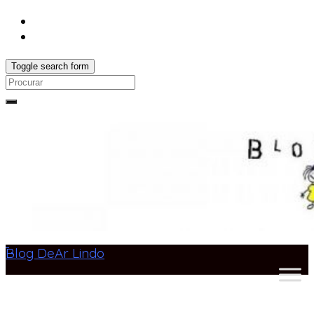
Toggle search form
Search
for:
Blog DeAr Lindo