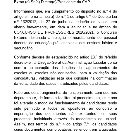
Exmo.(a) Sr.(a) Diretor(a)/Presidente da CAP,
Informamos que, em cumprimento do disposto no n.º 4 do
artigo 5.º e na alínea a) do n.º 1 do artigo 6.º do Decreto-Lei
n.º 132/2012, de 27 de junho na redação em vigor, será
aberto brevemente, em data a anunciar, e no âmbito do
CONCURSO DE PROFESSORES 2020/2021, o Concurso
Externo destinado a seleção e recrutamento do pessoal
docente da educação pré -escolar e dos ensinos básico e
secundário.
Conforme decorre do estabelecido no artigo 13.º do referido
decreto-lei, a Direção-Geral da Administração Escolar conta
com a colaboração das direções dos agrupamentos de
escolas ou escolas não agrupadas para a validação das
candidaturas, validação esta que consiste na confirmação
da veracidade dos dados introduzidos pelos candidatos.
Face aos constrangimentos de funcionamento com que nos
deparamos e, de forma a facilitar tal procedimento, este ano
foi alterado o modo de funcionamento da candidatura tendo
sido permitido a todos os opositores ao concurso a
importação dos documentos não existentes nos seus
processos individuais através do mecanismo do upload.
Assim, nos termos do n.º 4 do artigo 7.º os candidatos
cujos documentos comprovativos se encontrem arquivados