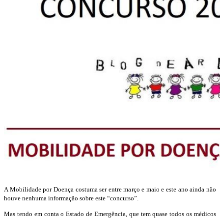
A Mobilidade por Doença costuma ser entre março e maio e este ano ainda não
houve nenhuma informação sobre este “concurso”.
Mas tendo em conta o Estado de Emergência, que tem quase todos os médicos