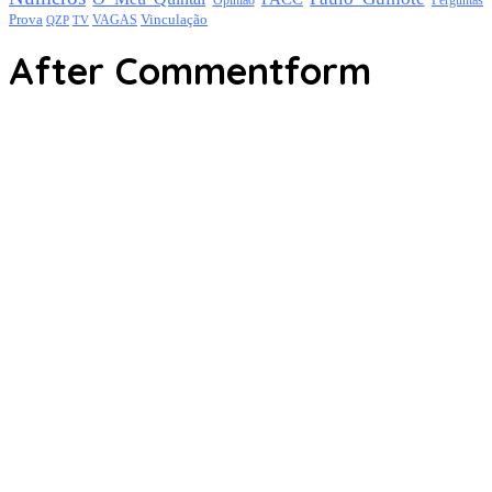
Prova
Vinculação
TV
VAGAS
QZP
After Commentform