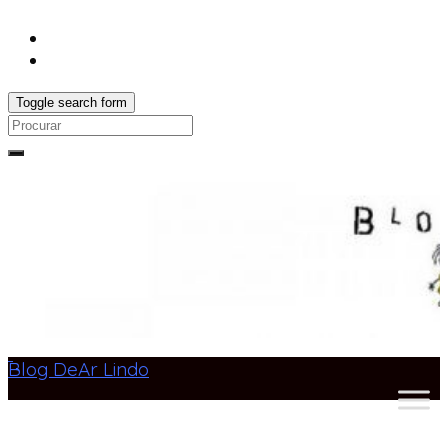
Toggle search form
Search
for:
Blog DeAr Lindo