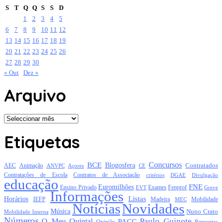
S
T
Q
Q
S
S
D
1
2
3
4
5
6
7
8
9
10
11
12
13
14
15
16
17
18
19
20
21
22
23
24
25
26
27
28
29
30
« Out
Dez »
Arquivo
Arquivo
Etiquetas
Concursos
BCE
Blogosfera
Contratados
AEC
Animação
Açores
CE
ANVPC
Contratações de Escola
Contratos de Associação
critérios
DGAE
Divulgação
educação
FNE
Euromilhões
Exames
Ensino Privado
EVT
Fenprof
Greve
Informações
Listas
Horários
Mobilidade
IEFP
Madeira
MEC
Notícias
Novidades
Música
Nuno Crato
Mobilidade Interna
Números
Paulo Guinote
O Meu Quintal
PACC
Opinião
Perguntas