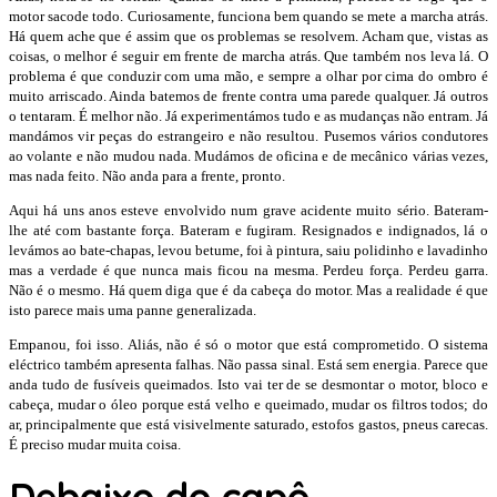
motor sacode todo. Curiosamente, funciona bem quando se mete a marcha atrás.
Há quem ache que é assim que os problemas se resolvem. Acham que, vistas as
coisas, o melhor é seguir em frente de marcha atrás. Que também nos leva lá. O
problema é que conduzir com uma mão, e sempre a olhar por cima do ombro é
muito arriscado. Ainda batemos de frente contra uma parede qualquer. Já outros
o tentaram. É melhor não. Já experimentámos tudo e as mudanças não entram. Já
mandámos vir peças do estrangeiro e não resultou. Pusemos vários condutores
ao volante e não mudou nada. Mudámos de oficina e de mecânico várias vezes,
mas nada feito. Não anda para a frente, pronto.
Aqui há uns anos esteve envolvido num grave acidente muito sério. Bateram-
lhe até com bastante força. Bateram e fugiram. Resignados e indignados, lá o
levámos ao bate-chapas, levou betume, foi à pintura, saiu polidinho e lavadinho
mas a verdade é que nunca mais ficou na mesma. Perdeu força. Perdeu garra.
Não é o mesmo. Há quem diga que é da cabeça do motor. Mas a realidade é que
isto parece mais uma panne generalizada.
Empanou, foi isso. Aliás, não é só o motor que está comprometido. O sistema
eléctrico também apresenta falhas. Não passa sinal. Está sem energia. Parece que
anda tudo de fusíveis queimados. Isto vai ter de se desmontar o motor, bloco e
cabeça, mudar o óleo porque está velho e queimado, mudar os filtros todos; do
ar, principalmente que está visivelmente saturado, estofos gastos, pneus carecas.
É preciso mudar muita coisa.
Debaixo do capô