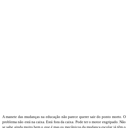
A manete das mudanças na educação não parece querer sair do ponto morto. O
problema não está na caixa. Está fora da caixa. Pode ter o motor engripado. Não
se sabe ainda muito bem o que é mas os mecânicos da mudança escolar já têm o