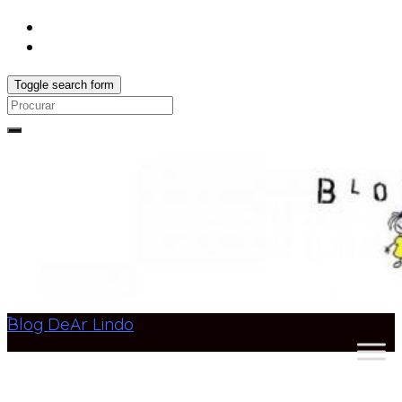
Toggle search form
Search
for:
Blog DeAr Lindo