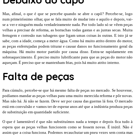
Mas, afinal, o que é que se percebe quando se abre o capô? Percebe-se, logo
num primeiríssimo olhar, que se fala muito de mudar isto e aquilo e depois, vai-
se a ver e ninguém muda verdadeiramente nada. Por todo lado só se vêem peças
velhas a precisar de reforma, as borrachas todas gastas e as juntas secas. Muita
ferrugem e corrosão nas tubagens que ligam umas coisas às outras. E isto já se
sabe, com a idade, começa a meter água. Como há muito atrito dentro do motor,
as peças enferrujadas podem triturar e causar danos no funcionamento geral da
máquina. Há muito motor partido por causa disso. Entra-se rapidamente em
sobreaquecimento. É preciso muito lubrificante para que as peças do motor não
aqueçam. É preciso que se mantenham frias, pois há muito atrito interno.
Falta de peças
Para cúmulo, percebe-se que há mesmo falta de peças no mercado. Se houvesse,
podíamos mandar as peças velhas para uma muito merecida reforma e pôr novas.
Mas não há. Já não se fazem. Deve ser por causa das guerras lá fora. O mercado
está em convulsão e vamos ter de esperar anos até que a indústria produza peças
de substituição em quantidade suficiente.
O que é lamentável é que não substituímos nada a tempo e depois fica tudo à
espera que as peças velhas funcionem como se fossem novas. É inútil. Não é
assim que a coisa funciona. Podemos recauchutar um pneu vezes sem conta mas