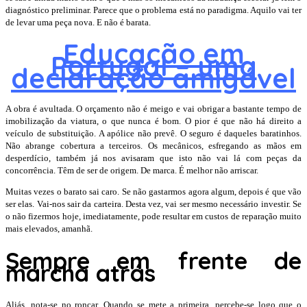
diagnóstico preliminar. Parece que o problema está no paradigma. Aquilo vai ter
de levar uma peça nova. E não é barata.
Educação em
Portugal – uma
declaração amigável
A obra é avultada. O orçamento não é meigo e vai obrigar a bastante tempo de
imobilização da viatura, o que nunca é bom. O pior é que não há direito a
veículo de substituição. A apólice não prevê. O seguro é daqueles baratinhos.
Não abrange cobertura a terceiros. Os mecânicos, esfregando as mãos em
desperdício, também já nos avisaram que isto não vai lá com peças da
concorrência. Têm de ser de origem. De marca. É melhor não arriscar.
Muitas vezes o barato sai caro. Se não gastarmos agora algum, depois é que vão
ser elas. Vai-nos sair da carteira. Desta vez, vai ser mesmo necessário investir. Se
o não fizermos hoje, imediatamente, pode resultar em custos de reparação muito
mais elevados, amanhã.
Sempre em frente de
marcha atrás
Aliás, nota-se no roncar. Quando se mete a primeira, percebe-se logo que o