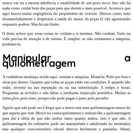
nunca vai ter a mesma aderência e estabilidade de um pneu novo. Isto não há
nada como cuidar bem das peças para que durem o mais possível. Acontece que
aqui houve muita negligência do proprietário do veículo. Deixou correr tudo
desmazeladamente e desprezou a saúde do motor. As peças lá vão aguentando
enquanto podem. Mas há um limite.
O dono achou que estas coisas se cuidam a si mesmas. Não cuidam. Tudo na
vida precisa de atenção e de estima. É simples: se não estimamos a máquina,
perdemo-la.
Manipular a
quilometragem
A verdadeira mudança reside aqui: estimar a máquina. Mimá-la. Polir por fora e
olear por dentro. Garantir que todas as peças estão em condições. E quando não
estão, investir na sua reparação ou na sua substituição. A tempo e horas.
Programar as revisões e não faltar a nenhuma inspecção periódica. Multar as
infracções, pois claro, porque não pode pagar o justo pelo pecador.
Aquilo que não pode ser é fingir que o motor tem uma quilometragem menor do
que aquela que tem. Mexer no conta-quilómetros e reduzir-lhe a quilometragem
para dar a ideia de que não andou tanto quanto andou, isso é que não. A
quilometragem do odómetro pode ser manipulada e adulterada no mostrador,
mas qualquer concessionário oficial detecta facilmente a patranha. Afinal,