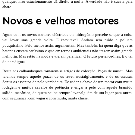
qualquer mau estacionamento dá direito a multa. A verdade não é sucata para
abate.
Novos e velhos motores
Agora com os novos motores eléctricos e a hidrogénio percebe-se que a coisa
vai levar uma grande volta. É inevitável. Andam sem ruído e poluem
pouquíssimo. Pelo menos assim argumentam. Mas também há quem diga que as
baterias custam caríssimo e que em termos ambientais não trazem assim grande
melhoria. Mas estão na moda e vieram para ficar. O futuro pertence-lhes. É o tal
do paradigma.
Resta aos calhambeques tornarem-se artigos de colecção. Peças de museu. Mas
teremos sempre aquele prazer de os rever, nostalgicamente, e de os escutar.
Sentir os assentos de pele verdadeira. De rodar a chave de um motor com muita
rodagem e muitos cavalos de potência e eriçar a pele com aquele bramido
sólido, mecânico, de quem soube sempre levar alguém de um lugar para outro,
com segurança, com vagar e com muita, muita classe.