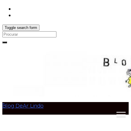
Toggle search form
Search
for:
Blog DeAr Lindo