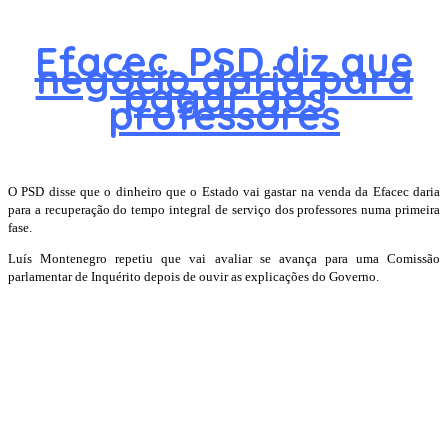
Efacec. PSD diz que
negócio daria para
pagar aos
professores
O PSD disse que o dinheiro que o Estado vai gastar na venda da Efacec daria
para a recuperação do tempo integral de serviço dos professores numa primeira
fase.
Luís Montenegro repetiu que vai avaliar se avança para uma Comissão
parlamentar de Inquérito depois de ouvir as explicações do Governo.