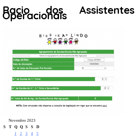
Racio dos Assistentes
Operacionais
Novembro 2023
S
T
Q
Q
S
S
D
1
2
3
4
5