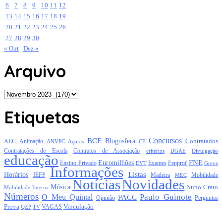
6
7
8
9
10
11
12
13
14
15
16
17
18
19
20
21
22
23
24
25
26
27
28
29
30
« Out
Dez »
Arquivo
Arquivo
Etiquetas
Concursos
BCE
Blogosfera
Contratados
AEC
Animação
Açores
CE
ANVPC
Contratações de Escola
Contratos de Associação
critérios
DGAE
Divulgação
educação
FNE
Euromilhões
Exames
Ensino Privado
EVT
Fenprof
Greve
Informações
Listas
Horários
Mobilidade
IEFP
Madeira
MEC
Notícias
Novidades
Música
Nuno Crato
Mobilidade Interna
Números
Paulo Guinote
O Meu Quintal
PACC
Opinião
Perguntas
Prova
Vinculação
TV
VAGAS
QZP