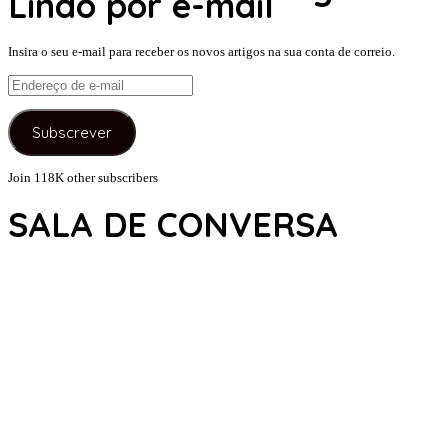
Lindo por e-mail
Insira o seu e-mail para receber os novos artigos na sua conta de correio.
Endereço
de
e-
Subscrever
mail
Join 118K other subscribers
SALA DE CONVERSA