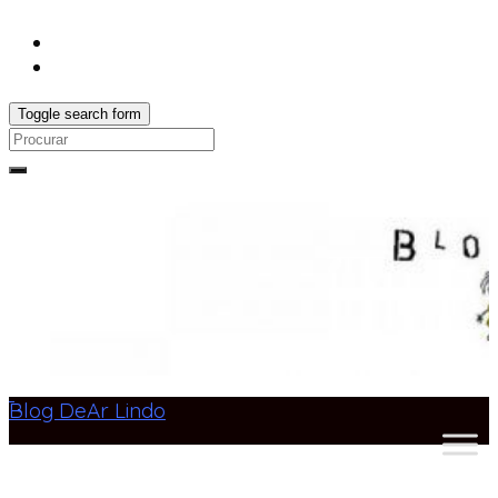
Toggle search form
Search
for:
Blog DeAr Lindo