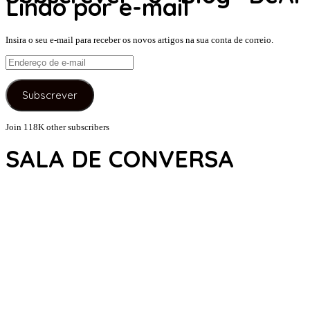
Lindo por e-mail
Insira o seu e-mail para receber os novos artigos na sua conta de correio.
Endereço
de
e-
Subscrever
mail
Join 118K other subscribers
SALA DE CONVERSA