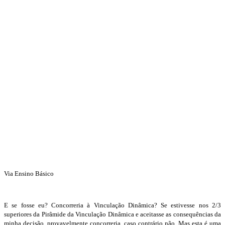
Via Ensino Básico
E se fosse eu? Concorreria à Vinculação Dinâmica? Se estivesse nos 2/3
superiores da Pirâmide da Vinculação Dinâmica e aceitasse as consequências da
minha decisão, provavelmente concorreria, caso contrário não. Mas esta é uma