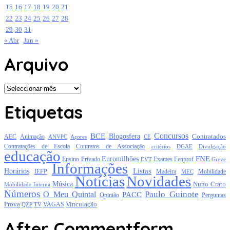
15
16
17
18
19
20
21
22
23
24
25
26
27
28
29
30
31
« Abr
Jun »
Arquivo
Arquivo
Etiquetas
Concursos
BCE
Blogosfera
Contratados
AEC
Animação
Açores
CE
ANVPC
Contratações de Escola
Contratos de Associação
critérios
DGAE
Divulgação
educação
FNE
Euromilhões
Exames
Ensino Privado
EVT
Fenprof
Greve
Informações
Listas
Horários
Mobilidade
IEFP
Madeira
MEC
Notícias
Novidades
Música
Nuno Crato
Mobilidade Interna
Números
Paulo Guinote
O Meu Quintal
PACC
Opinião
Perguntas
Prova
Vinculação
TV
VAGAS
QZP
After Commentform