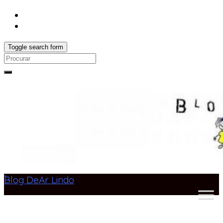
Toggle search form
Search
for:
Blog DeAr Lindo