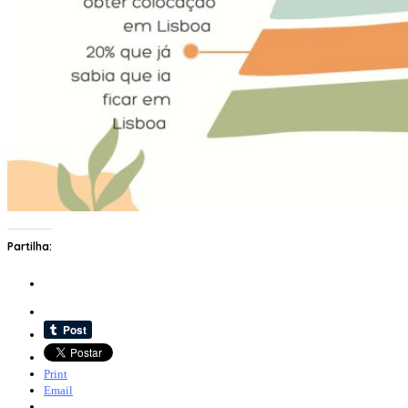
Partilha:
Print
Email