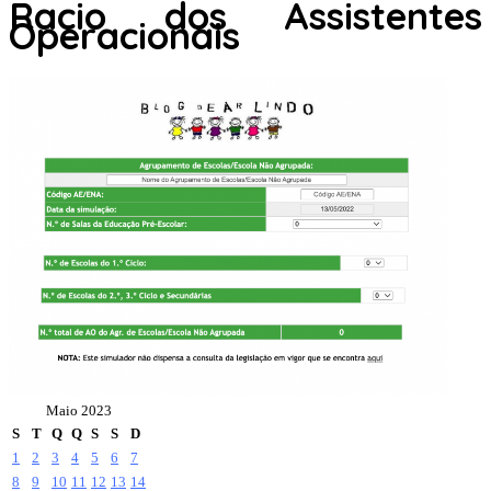
Racio dos Assistentes
Operacionais
Maio 2023
S
T
Q
Q
S
S
D
1
2
3
4
5
6
7
8
9
10
11
12
13
14