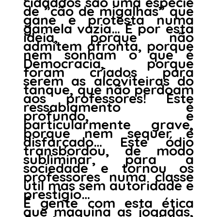
cidadãos são uma espécie
de ”cão de migalhas” que
gane e protesta numa
gamela vazia… É por esta
ideia, porque não
admitem afronta, porque
nem sonham o que é
Democracia, porque
foram criados para
serem as alcoviteiras do
tanque, que não perdoam
aos professores! Este
ressabiamento é
profundo, e
particularmente grave,
porque nem sequer é
disfarçado… Este ódio
transbordou, de modo
subliminar, para a
sociedade e tornou os
professores numa classe
útil mas sem autoridade e
prestígio…
É gente com esta ética
que maquina as jogadas,