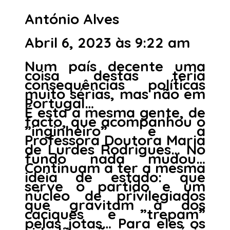
António Alves
Abril 6, 2023 às 9:22 am
Num país decente uma
coisa destas teria
consequências políticas
muito sérias, mas não em
Portugal…
É esta a mesma gente, de
facto, que acompanhou o
”inginheiro” e a
Professora Doutora Maria
de Lurdes Rodrigues… No
fundo nada mudou…
Continuam a ter a mesma
ideia de estado: que
serve o partido e um
núcleo de privilegiados
que gravitam à dos
caciques e ”trepam”
pelas jotas… Para eles os