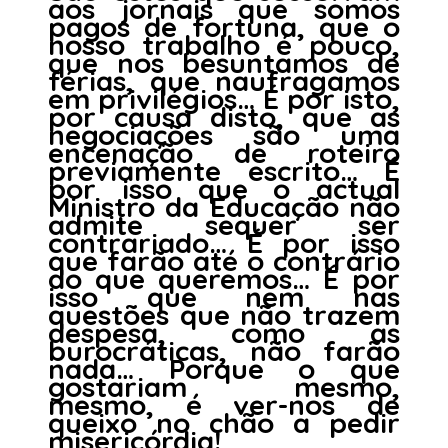
aos jornais que somos
pagos de fortuna, que o
nosso trabalho é pouco,
que nos besuntamos de
férias, que naufragamos
em privilégios… É por isto,
por causa disto, que as
negociações são uma
encenação de roteiro
previamente escrito… É
por isso que o actual
Ministro da Educação não
admite sequer ser
contrariado… É por isso
que farão até o contrário
do que queremos… É por
isso que nem nas
questões que não trazem
despesa, como as
burocráticas, não farão
nada… Porque o que
gostariam mesmo,
mesmo, é ver-nos de
queixo no chão a pedir
misericórdia!