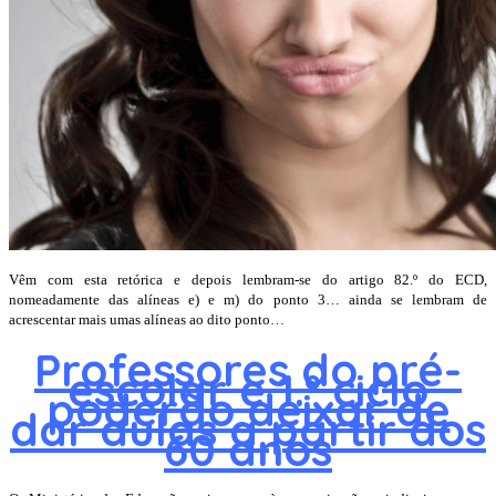
Vêm com esta retórica e depois lembram-se do artigo 82.º do ECD,
nomeadamente das alíneas e) e m) do ponto 3… ainda se lembram de
acrescentar mais umas alíneas ao dito ponto…
Professores do pré-
escolar e 1.º ciclo
poderão deixar de
dar aulas a partir dos
60 anos