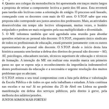
4. Quanto aos colegas da monodocência foi apresentada em traços muito largos
a proposta de retirar a componente lectiva a partir dos 60 anos. Esta reverterá
para tarefas não lectivas como a orientação de estágio. O processo será faseado,
começando com os docentes com mais de 63 anos. O S.TO.P. sabe que esta
proposta não corresponde aos justos anseios dos professores. Mais, as atividades
desenvolvidas em tempo não lectivo ultrapassam, muitas vezes, o horário
estipulado e podem ser mais exigentes pela sua multiplicidade e diversidade.
5. O ME informou também que será agendada uma reunião para abordar
questões relativas ao pessoal não docente. O S.TO.P., enquanto único sindicato
de todos os profissionais de educação, estará presente juntamente com os outros
representantes do pessoal não docente. O S.TO.P. desde o início desta luta
histórica assumiu sem hesitar a defesa dos direitos do pessoal não docente – AO,
AT, psicólogos, educadores sociais, técnicos superiores de educação e técnicos
de formação. A intenção do ME em realizar esta reunião marca um primeiro
passo no que se espera seja o reconhecimento da importância indesmentível
destes profissionais da educação e a necessária e urgente resolução dos muitos
problemas que os afectam.
O S.TO.P. reitera o seu total compromisso com a luta pela defesa e valorização
da Escola Pública e de todos os que nela trabalham e estudam. A luta continua
nas escolas e na rua! Já no próximo dia 25 de Abril em Lisboa na grande
manifestação em defesa dos serviços públicos, pelo direito à greve, pela
melhoria dos salários/pensões.
JUNTOS SOMOS MAIS FORTES!