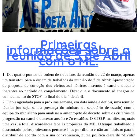
Primeiras
informações sobre a
reunião de 5 de Abril
com o ME.
1. Dos quatro pontos da ordem de trabalhos da reunião de 22 de março, apenas
um transitou para a ordem de trabalhos da reunião de 5 de Abril: Apresentação
de proposta de correção dos efeitos assimétricos internos à carreira docente
inerentes ao período de congelamento. Dizer que o documento só chegou ao
conhecimento do STOP no final do dia 4 de abril.
2. Ficou agendada para a próxima semana, em data ainda a
definir, uma reunião
técnica (ou seja, sem a presença do ministro ou secretário de estado) com a
equipa do ministério para analisar o anteprojeto de decreto sobre os critérios de
progressão na carreira e acesso aos 5o e 7o escalões. O S.TO.P. manifestou, mais
uma vez, a total discordância face às propostas do ME. O tempo trabalhado e
descontado pelos professores pertence-lhes por direito e não ao ministro para o
distribuir de acordo com a sua conveniência, numa política clara de “dividir