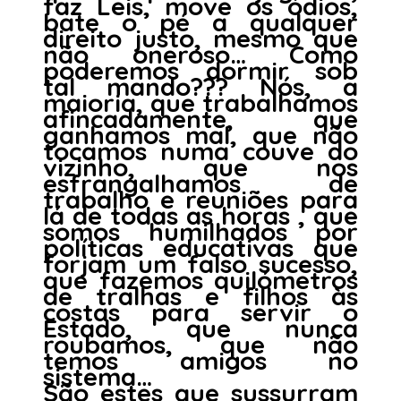
faz Leis, move os ódios,
bate o pé a qualquer
direito justo, mesmo que
não oneroso… Como
poderemos dormir sob
tal mando??? Nós, a
maioria, que trabalhamos
afincadamente, que
ganhamos mal, que não
tocamos numa couve do
vizinho, que nos
esfrangalhamos de
trabalho e reuniões para
lá de todas as horas , que
somos humilhados por
políticas educativas que
forjam um falso sucesso,
que fazemos quilómetros
de tralhas e filhos às
costas para servir o
Estado, que nunca
roubamos, que não
temos amigos no
sistema…
São estes que sussurram