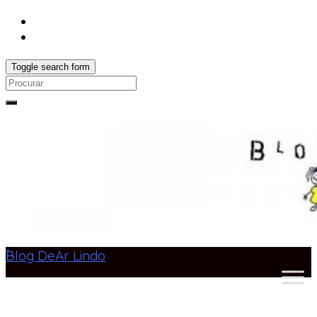
Toggle search form
Search
for:
Blog DeAr Lindo