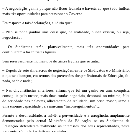
– A negociação ganha porque não ficou fechada e haverá, ao que tudo indica,
mais três oportunidades para pressionar o Governo…
Em resposta a tais declarações, eu diria que:
– Não se pode ganhar uma coisa que, na realidade, nunca existiu, ou seja,
negociação;
– Os Sindicatos terão, plausivelmente, mais três oportunidades para
continuarem a fazer tristes figuras…
Sem reservas, neste momento, é de tristes figuras que se trata…
– Depois de sete simulacros de negociações, entre os Sindicatos e o Ministério,
o que se alcançou, em termos das pretensões dos profissionais de Educação, foi
nada, nada e nada;
– Nas circunstâncias anteriores, afirmar que foi um ganho ou uma conquista
conseguir, pelo menos, mais duas rondas negociais, denotará, no mínimo, falta
de seriedade nas palavras, alheamento da realidade, um certo masoquismo e
uma enorme capacidade para mascarar “inconseguimentos”…
Perante a desonestidade, a má-fé, a perversidade e a arrogância, amplamente
demonstradas pelo actual Ministério da Educação, se os Sindicatos da
Educação defenderem realmente os interesses dos seus representados, neste
momento, só poderá existir um caminho: