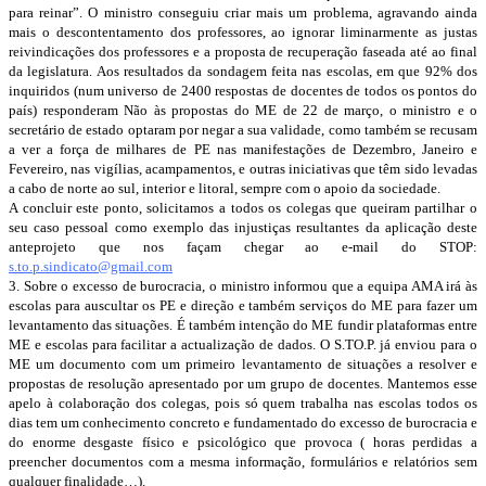
para reinar”. O ministro conseguiu criar mais um problema, agravando ainda
mais o descontentamento dos professores, ao ignorar liminarmente as justas
reivindicações dos professores e a proposta de recuperação faseada até ao final
da legislatura. Aos resultados da sondagem feita nas escolas, em que 92% dos
inquiridos (num universo de 2400 respostas de docentes de todos os pontos do
país) responderam Não às propostas do ME de 22 de março, o ministro e o
secretário de estado optaram por negar a sua validade, como também se recusam
a ver a força de milhares de PE nas manifestações de Dezembro, Janeiro e
Fevereiro, nas vigílias, acampamentos, e outras iniciativas que têm sido levadas
a cabo de norte ao sul, interior e litoral, sempre com o apoio da sociedade.
A concluir este ponto, solicitamos a todos os colegas que queiram partilhar o
seu caso pessoal como exemplo das injustiças resultantes da aplicação deste
anteprojeto que nos façam chegar ao e-mail do STOP:
s.to.p.sindicato@gmail.com
3. Sobre o excesso de burocracia, o ministro informou que a equipa AMA irá às
escolas para auscultar os PE e direção e também serviços do ME para fazer um
levantamento das situações. É também intenção do ME fundir plataformas entre
ME e escolas para facilitar a actualização de dados. O S.TO.P. já enviou para o
ME um documento com um primeiro levantamento de situações a resolver e
propostas de resolução apresentado por um grupo de docentes. Mantemos esse
apelo à colaboração dos colegas, pois só quem trabalha nas escolas todos os
dias tem um conhecimento concreto e fundamentado do excesso de burocracia e
do enorme desgaste físico e psicológico que provoca ( horas perdidas a
preencher documentos com a mesma informação, formulários e relatórios sem
qualquer finalidade…).