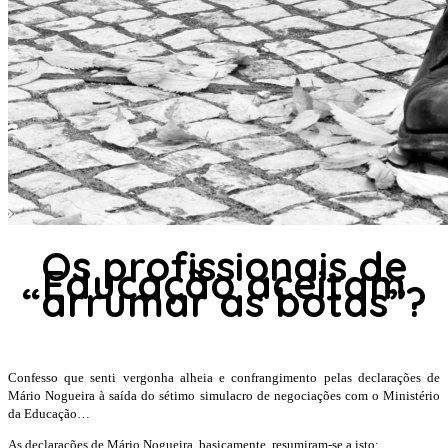
Os profissionais de
Educação aceitam
“arrumar as botas”?
Confesso que senti vergonha alheia e confrangimento pelas declarações de
Mário Nogueira à saída do sétimo simulacro de negociações com o Ministério
da Educação…
As declarações de Mário Nogueira, basicamente, resumiram-se a isto: