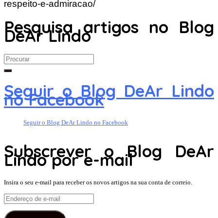
respeito-e-admiracao/
Pesquisa artigos no Blog
DeAr Lindo
Search
for:
Seguir o Blog DeAr Lindo
no Facebook
Seguir o Blog DeAr Lindo no Facebook
Subscrever o Blog DeAr
Lindo por e-mail
Insira o seu e-mail para receber os novos artigos na sua conta de correio.
Endereço
de
e-