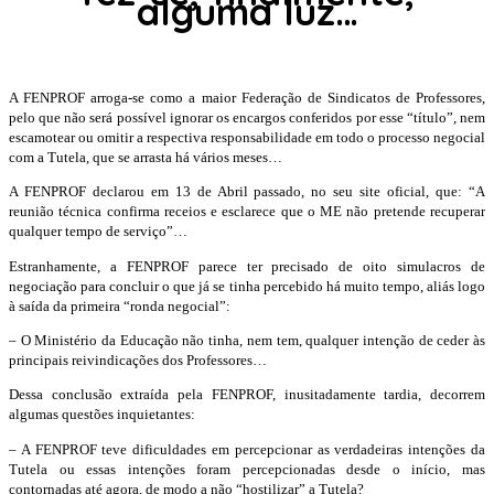
alguma luz…
A FENPROF arroga-se como a maior Federação de Sindicatos de Professores,
pelo que não será possível ignorar os encargos conferidos por esse “título”, nem
escamotear ou omitir a respectiva responsabilidade em todo o processo negocial
com a Tutela, que se arrasta há vários meses…
A FENPROF declarou em 13 de Abril passado, no seu site oficial, que: “A
reunião técnica confirma receios e esclarece que o ME não pretende recuperar
qualquer tempo de serviço”…
Estranhamente, a FENPROF parece ter precisado de oito simulacros de
negociação para concluir o que já se tinha percebido há muito tempo, aliás logo
à saída da primeira “ronda negocial”:
– O Ministério da Educação não tinha, nem tem, qualquer intenção de ceder às
principais reivindicações dos Professores…
Dessa conclusão extraída pela FENPROF, inusitadamente tardia, decorrem
algumas questões inquietantes:
– A FENPROF teve dificuldades em percepcionar as verdadeiras intenções da
Tutela ou essas intenções foram percepcionadas desde o início, mas
contornadas até agora, de modo a não “hostilizar” a Tutela?