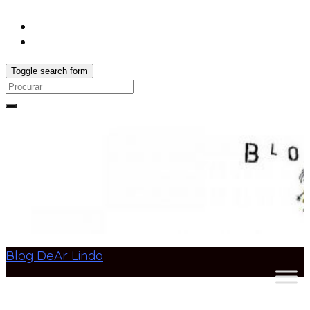
Toggle search form
Search
for:
Blog DeAr Lindo