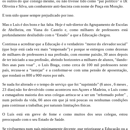
os outros do que consigo mesmo, ou não tivesse tido como “pai político” o Dr.
Oliveira e Silva, um combatente anti-fascista com nome de Praça em Monção.
E tem sido quase sempre prejudicado por isso.
Mas o Luís é dos bons e faz falta. Hoje é sub-diretor do Agrupamento de Escolas
de Abelheira, em Viana do Castelo e, como milhares de professores está
profundamente desiludido com o “Estado” a que a Educação chegou.
Continua a acreditar que a Educação é o verdadeiro “motor do elevador social”
(que hoje está cada vez mais “empenado”) e porque se entregou como dezenas
de milhares de professores à sua profissão, com enorme paixão, 30 anos depois
de ter iniciado a sua profissão, abrindo horizontes a milhares de alunos, “dando-
lhes asas para voar” , o Luís Braga, como cerca de 100 mil professores neste
país, recusa-se a “rastejar” e a conformar-se com uma pensão de aposentação,
que rondará os 800 a 900 euros por mês.
Se nada for alterado e o tempo de serviço que foi “suprimido” (6 anos , 6 meses ,
23 dias) não for devolvido como aconteceu nos Açores e Madeira, o Luís como
a esmagadora maioria dos seus colegas arrisca-se a ser um “reformado pobre” ,
num período da vida, 66 anos em que já terá poucas ou nenhumas condições
para continuar a trabalhar, por naturais limitações físicas.
O Luís está em greve de fome e como muitos dos seus colegas, estou
preocupado com o seu Estado de Saúde.
Se vivêssemos num país minimamente decente, que priorizasse a Educação ou a