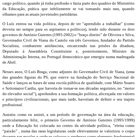
cargo político, quando já tinha profissão e fazia parte dos quadros do Ministério
da Educação, prática que infelizmente se vai tornando mais rara, quando
olhamos para as atuais juventudes partidárias.
O Luís entrou na vida política, depois de ter “aprendido a trabalhar” (como
deveria ser sempre para os aspirantes a políticos), tendo sido durante os dois
governos de António Guterres (1995-2002) o “braço direito” de Oliveira e Silva,
Governador Civil de Viana do Castelo em três Governos, fundador do Partido
Socialista, combatente antifascista, encarcerado nas prisões da ditadura,
Deputado à Assembleia Constituinte e, posteriormente, Ministro da
Administração Interna, no Portugal democrático que emergiu numa madrugada
de Abril.
Nesses anos, O Luís Braga, como adjunto do Governador Civil de Viana, (uma
das grandes figuras do PS, que esteve na fundação do Serviço Nacional de
Saúde e lançou as bases de uma escola pública de qualidade, com Mário Soares
e Sottomaior Cardia, que haveria de tornar-se nas décadas seguintes, no “motor
do elevador social”), aprofundou a sua formação política, alicerçada em valores
e princípios civilizacionais, que mais tarde, haveriam de definir o seu trajeto
profissional.
Assistiu como eu assisti, a um período de governação na área da educação,
particularmente feliz, o primeiro Governo de António Guterres (1995/1999)
onde a Educação foi colocada no centro da atividade política, “eleita como
“paixão” , numa das raras legislaturas onde efetivamente se valorizou o corpo
docente nas escolas e onde se colocou o professor como elemento fundamental