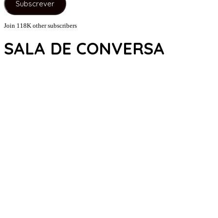
Subscrever
mail
Join 118K other subscribers
SALA DE CONVERSA