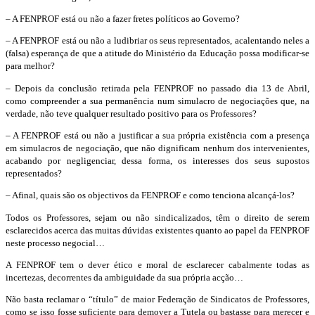
– A FENPROF está ou não a fazer fretes políticos ao Governo?
– A FENPROF está ou não a ludibriar os seus representados, acalentando neles a
(falsa) esperança de que a atitude do Ministério da Educação possa modificar-se
para melhor?
– Depois da conclusão retirada pela FENPROF no passado dia 13 de Abril,
como compreender a sua permanência num simulacro de negociações que, na
verdade, não teve qualquer resultado positivo para os Professores?
– A FENPROF está ou não a justificar a sua própria existência com a presença
em simulacros de negociação, que não dignificam nenhum dos intervenientes,
acabando por negligenciar, dessa forma, os interesses dos seus supostos
representados?
– Afinal, quais são os objectivos da FENPROF e como tenciona alcançá-los?
Todos os Professores, sejam ou não sindicalizados, têm o direito de serem
esclarecidos acerca das muitas dúvidas existentes quanto ao papel da FENPROF
neste processo negocial…
A FENPROF tem o dever ético e moral de esclarecer cabalmente todas as
incertezas, decorrentes da ambiguidade da sua própria acção…
Não basta reclamar o “título” de maior Federação de Sindicatos de Professores,
como se isso fosse suficiente para demover a Tutela ou bastasse para merecer e