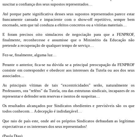
suscitar a confiança dos seus supostos representados…
Até porque parte significativa desses seus supostos representados parece estar
francamente cansada e impaciente com o show-off repetitivo, sempre bem
encenado, sem que tal conduza a efeitos concretos ou a vitórias materiais…
E foram precisos oito simulacros de negociação para que a FENPROF,
finalmente, reconhecesse e assumisse que o Ministério da Educação não
pretende a recuperação de qualquer tempo de serviço…
Fez-se, finalmente, alguma luz…
Perante o anterior, fica-se na dúvida se a principal preocupação da FENPROF
consiste em corresponder e obedecer aos interesses da Tutela ou aos dos seus
associados…
As principais vítimas de tais “excentricidades” serão, naturalmente os
Professores, ora “reféns” da Tutela, ora das estruturas sindicais, incapazes de os
representar e defender sem reservas e isentos de suspeitas…
Os resultados alcançados por Sindicatos obedientes e previsíveis são os que
todos conhecem… A decepção é indisfarçável…
Que raio de país este, onde até os próprios Sindicatos defraudam as legítimas
expectativas e os interesses dos seus representados!
(Paula Dias)