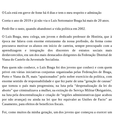
O Luís está em greve de fome há 4 dias e tem o meu respeito e admiração
Corria o ano de 2019 e já não via o Luís Sottomaior Braga há mais de 20 anos.
Perdi-lhe o rasto, quando abandonei a vida política em 2002.
O Luís Braga, meu colega, um jovem e dedicado professor de História, que à
época me falava com enorme entusiasmo da nossa profissão, da forma como
procurava motivar os alunos em início de carreira, sempre preocupado com a
aprendizagem e integração dos discentes de estratos sociais mais
desfavorecidos, era um dos mais destacados dirigentes da Federação Distrital de
Viana do Castelo da Juventude Socialista.
Para quem não conhece, o Luís Braga foi dos jovens que conheci e com quem
privei em várias iniciativas conjuntas organizadas pelas Federações de Braga,
Porto e Viana da JS, mais “apaixonados” pelo nobre exercício da política, com
enorme sentido de responsabilidade e que fez parte de uma “geração de causas”
que tornou o país mais progressista, na luta pela “despenalização da lei do
aborto” que criminalizava a mulher, na extinção do Serviço Militar Obrigatório,
na luta pela descentralização e criação de “regiões administrativas (que acabou
por não avançar) ou ainda na lei que fez equivaler as Uniões de Facto” ao
Casamento, para efeitos de benefícios fiscais.
Foi, como muitos da minha geração, um dos jovens que começou a exercer um