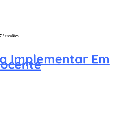
.º escalões.
 a Implementar Em
Docente