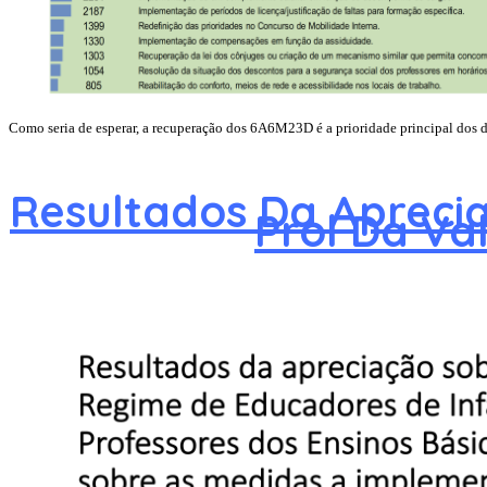
Como seria de esperar, a recuperação dos 6A6M23D é a prioridade principal dos do
Resultados Da Apreci
Prol Da Va