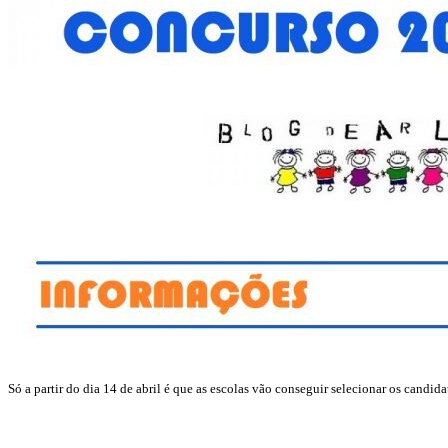
Só a partir do dia 14 de abril é que as escolas vão conseguir selecionar os candida