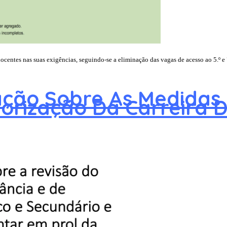
centes nas suas exigências, seguindo-se a eliminação das vagas de acesso ao 5.º e 7
ação Sobre As Medidas
lorização Da Carreira 