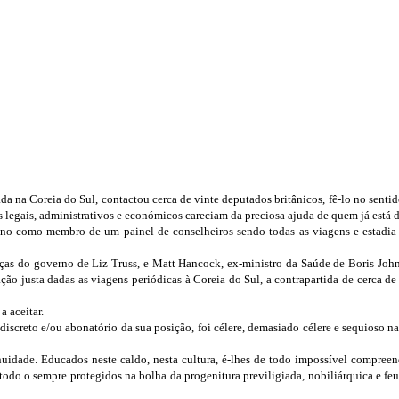
na Coreia do Sul, contactou cerca de vinte deputados britânicos, fê-lo no sentido
 legais, administrativos e económicos careciam da preciosa ajuda de quem já está d
 por ano como membro de um painel de conselheiros sendo todas as viagens e est
nças do governo de Liz Truss, e Matt Hancock, ex-ministro da Saúde de Boris Jo
o justa dadas as viagens periódicas à Coreia do Sul, a contrapartida de cerca de
a aceitar.
iscreto e/ou abonatório da sua posição, foi célere, demasiado célere e sequioso na
enuidade. Educados neste caldo, nesta cultura, é-lhes de todo impossível compreen
todo o sempre protegidos na bolha da progenitura previligiada, nobiliárquica e feu