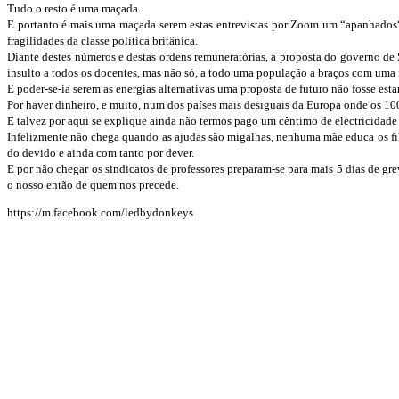
Tudo o resto é uma maçada.
E portanto é mais uma maçada serem estas entrevistas por Zoom um “apanhados“ 
fragilidades da classe política britânica.
Diante destes números e destas ordens remuneratórias, a proposta do governo d
insulto a todos os docentes, mas não só, a todo uma população a braços com uma in
E poder-se-ia serem as energias alternativas uma proposta de futuro não fosse est
Por haver dinheiro, e muito, num dos países mais desiguais da Europa onde os 10
E talvez por aqui se explique ainda não termos pago um cêntimo de electricidade 
Infelizmente não chega quando as ajudas são migalhas, nenhuma mãe educa os fil
do devido e ainda com tanto por dever.
E por não chegar os sindicatos de professores preparam-se para mais 5 dias de gr
o nosso então de quem nos precede.
https://m.facebook.com/ledbydonkeys