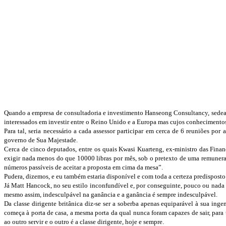
Quando a empresa de consultadoria e investimento Hanseong Consultancy, sedeada 
interessados em investir entre o Reino Unido e a Europa mas cujos conhecimentos
Para tal, seria necessário a cada assessor participar em cerca de 6 reuniões
governo de Sua Majestade.
Cerca de cinco deputados, entre os quais Kwasi Kuarteng, ex-ministro das Fina
exigir nada menos do que 10000 libras por mês, sob o pretexto de uma remuneraçã
números passíveis de aceitar a proposta em cima da mesa”.
Pudera, dizemos, e eu também estaria disponível e com toda a certeza predisposto 
Já Matt Hancock, no seu estilo inconfundível e, por conseguinte, pouco ou nada d
mesmo assim, indesculpável na ganância e a ganância é sempre indesculpável.
Da classe dirigente britânica diz-se ser a soberba apenas equiparável à sua ing
começa à porta de casa, a mesma porta da qual nunca foram capazes de sair, para 
ao outro servir e o outro é a classe dirigente, hoje e sempre.