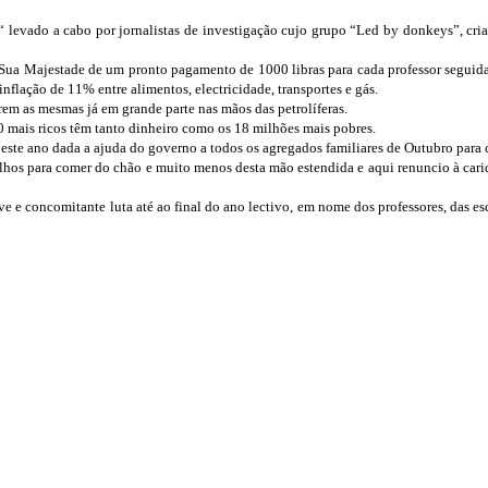
levado a cabo por jornalistas de investigação cujo grupo “Led by donkeys”, cria
e Sua Majestade de um pronto pagamento de 1000 libras para cada professor segui
flação de 11% entre alimentos, electricidade, transportes e gás.
arem as mesmas já em grande parte nas mãos das petrolíferas.
0 mais ricos têm tanto dinheiro como os 18 milhões mais pobres.
este ano dada a ajuda do governo a todos os agregados familiares de Outubro para 
hos para comer do chão e muito menos desta mão estendida e aqui renuncio à carid
eve e concomitante luta até ao final do ano lectivo, em nome dos professores, das e