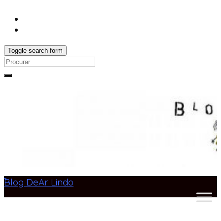
Toggle search form
Search
for:
Blog DeAr Lindo