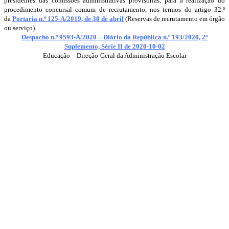
presidentes das comissões administrativas provisórias, para a realização do
procedimento concursal comum de recrutamento, nos termos do artigo 32.º
da
Portaria n.º 125-A/2019, de 30 de abril
(Reservas de recrutamento em órgão
ou serviço).
Despacho n.º 9593-A/2020 – Diário da República n.º 193/2020, 2º
Suplemento, Série II de 2020-10-02
Educação – Direção-Geral da Administração Escolar