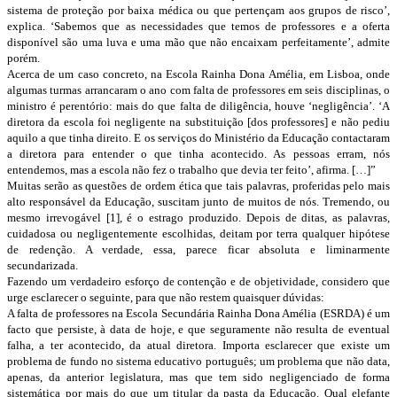
sistema de proteção por baixa médica ou que pertençam aos grupos de risco’,
explica. ‘Sabemos que as necessidades que temos de professores e a oferta
disponível são uma luva e uma mão que não encaixam perfeitamente’, admite
porém.
Acerca de um caso concreto, na Escola Rainha Dona Amélia, em Lisboa, onde
algumas turmas arrancaram o ano com falta de professores em seis disciplinas, o
ministro é perentório: mais do que falta de diligência, houve ‘negligência’. ‘A
diretora da escola foi negligente na substituição [dos professores] e não pediu
aquilo a que tinha direito. E os serviços do Ministério da Educação contactaram
a diretora para entender o que tinha acontecido. As pessoas erram, nós
entendemos, mas a escola não fez o trabalho que devia ter feito’, afirma. […]”
Muitas serão as questões de ordem ética que tais palavras, proferidas pelo mais
alto responsável da Educação, suscitam junto de muitos de nós. Tremendo, ou
mesmo irrevogável [1], é o estrago produzido. Depois de ditas, as palavras,
cuidadosa ou negligentemente escolhidas, deitam por terra qualquer hipótese
de redenção. A verdade, essa, parece ficar absoluta e liminarmente
secundarizada.
Fazendo um verdadeiro esforço de contenção e de objetividade, considero que
urge esclarecer o seguinte, para que não restem quaisquer dúvidas:
A falta de professores na Escola Secundária Rainha Dona Amélia (ESRDA) é um
facto que persiste, à data de hoje, e que seguramente não resulta de eventual
falha, a ter acontecido, da atual diretora. Importa esclarecer que existe um
problema de fundo no sistema educativo português; um problema que não data,
apenas, da anterior legislatura, mas que tem sido negligenciado de forma
sistemática por mais do que um titular da pasta da Educação. Qual elefante