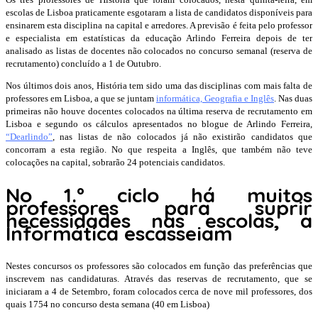
escolas de Lisboa praticamente esgotaram a lista de candidatos disponíveis para
ensinarem esta disciplina na capital e arredores. A previsão é feita pelo professor
e especialista em estatísticas da educação Arlindo Ferreira depois de ter
analisado as listas de docentes não colocados no concurso semanal (reserva de
recrutamento) concluído a 1 de Outubro.
Nos últimos dois anos, História tem sido uma das disciplinas com mais falta de
professores em Lisboa, a que se juntam
informática, Geografia e Inglês
. Nas duas
primeiras não houve docentes colocados na última reserva de recrutamento em
Lisboa e segundo os cálculos apresentados no blogue de Arlindo Ferreira,
“Dearlindo”
, nas listas de não colocados já não existirão candidatos que
concorram a esta região. No que respeita a Inglês, que também não teve
colocações na capital, sobrarão 24 potenciais candidatos.
No 1.º ciclo há muitos
professores para suprir
necessidades nas escolas, a
Informática escasseiam
Nestes concursos os professores são colocados em função das preferências que
inscrevem nas candidaturas. Através das reservas de recrutamento, que se
iniciaram a 4 de Setembro, foram colocados cerca de nove mil professores, dos
quais 1754 no concurso desta semana (40 em Lisboa)