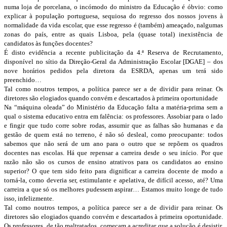
numa loja de porcelana, o incómodo do ministro da Educação é óbvio: como
explicar à população portuguesa, sequiosa do regresso dos nossos jovens à
normalidade da vida escolar, que esse regresso é (também) ameaçado, nalgumas
zonas do país, entre as quais Lisboa, pela (quase total) inexistência de
candidatos às funções docentes?
É disto evidência a recente publicitação da 4.ª Reserva de Recrutamento,
disponível no sítio da Direção-Geral da Administração Escolar [DGAE] – dos
nove horários pedidos pela diretora da ESRDA, apenas um terá sido
preenchido…
Tal como noutros tempos, a política parece ser a de dividir para reinar. Os
diretores são elogiados quando convém e descartados à primeira oportunidade
Na “máquina oleada” do Ministério da Educação falta a matéria-prima sem a
qual o sistema educativo entra em falência: os professores. Assobiar para o lado
e fingir que tudo corre sobre rodas, assumir que as falhas são humanas e da
gestão de quem está no terreno, é não só desleal, como preocupante: todos
sabemos que não será de um ano para o outro que se repõem os quadros
docentes nas escolas. Há que repensar a carreira desde o seu início. Por que
razão não são os cursos de ensino atrativos para os candidatos ao ensino
superior? O que tem sido feito para dignificar a carreira docente de modo a
torná-la, como deveria ser, estimulante e apelativa, de difícil acesso, até? Uma
carreira a que só os melhores pudessem aspirar… Estamos muito longe de tudo
isso, infelizmente.
Tal como noutros tempos, a política parece ser a de dividir para reinar. Os
diretores são elogiados quando convém e descartados à primeira oportunidade.
Os professores, de tão maltratados, começam a acreditar que a solução é desistir,