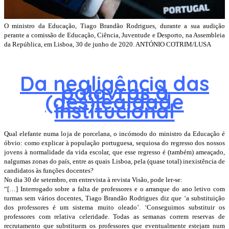
O ministro da Educação, Tiago Brandão Rodrigues, durante a sua audição
perante a comissão de Educação, Ciência, Juventude e Desporto, na Assembleia
da República, em Lisboa, 30 de junho de 2020. ANTÓNIO COTRIM/LUSA
Da negligência das
palavras à
(des)lealdade
institucional
Qual elefante numa loja de porcelana, o incómodo do ministro da Educação é
óbvio: como explicar à população portuguesa, sequiosa do regresso dos nossos
jovens à normalidade da vida escolar, que esse regresso é (também) ameaçado,
nalgumas zonas do país, entre as quais Lisboa, pela (quase total) inexistência de
candidatos às funções docentes?
No dia 30 de setembro, em entrevista à revista Visão, pode ler-se:
“[…] Interrogado sobre a falta de professores e o arranque do ano letivo com
turmas sem vários docentes, Tiago Brandão Rodrigues diz que ‘a substituição
dos professores é um sistema muito oleado’. ‘Conseguimos substituir os
professores com relativa celeridade. Todas as semanas correm reservas de
recrutamento que substituem os professores que eventualmente estejam num