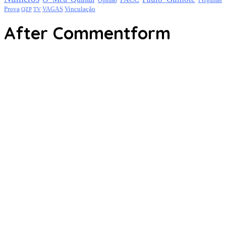
Opinião
Perguntas
Prova
Vinculação
TV
VAGAS
QZP
After Commentform