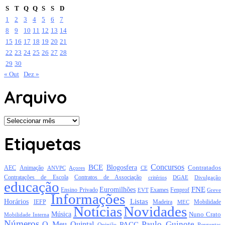
S
T
Q
Q
S
S
D
1
2
3
4
5
6
7
8
9
10
11
12
13
14
15
16
17
18
19
20
21
22
23
24
25
26
27
28
29
30
« Out
Dez »
Arquivo
Arquivo
Etiquetas
Concursos
BCE
Blogosfera
Contratados
AEC
Animação
Açores
CE
ANVPC
Contratações de Escola
Contratos de Associação
critérios
DGAE
Divulgação
educação
FNE
Euromilhões
Exames
Ensino Privado
EVT
Fenprof
Greve
Informações
Listas
Horários
Mobilidade
IEFP
Madeira
MEC
Notícias
Novidades
Música
Nuno Crato
Mobilidade Interna
Números
Paulo Guinote
O Meu Quintal
PACC