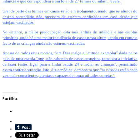
infância e que correspondem a um total de 27 turmas ou salas”, revela.
Grande parte das turmas em causa estão em isolamento, sendo que os alunos do
ensino secundário não precisam de estarem confinados em casa desde que
estejam vacinados.
No entanto, a maior preocupação está nos jardins de infância e nas escolas
primárias, onde há uma maior incidência de casos nesta altura, tendo em conta o
facto de as crianças ainda não estarem vacinadas.
Apesar de todos estes receios, Sara Dias realça a “atitude exemplar” dada pelos
pais de uma escola “que, não sabendo de casos suspeitos, tomaram a iniciativa
de fazer testes, ligar para a linha Saúde 24 e isolar as crianças”, permitindo
assim conter a situação. Isto, diz a médica, demonstra que “as pessoas estão cada
vez mais conscientes, atentas e capazes de tomar atitudes corretas”.
Partilha: