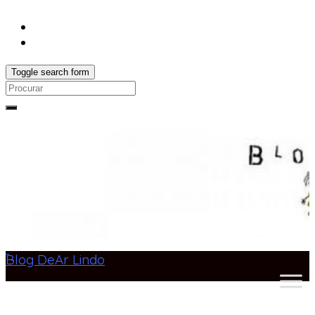
Toggle search form
Search
for:
Blog DeAr Lindo