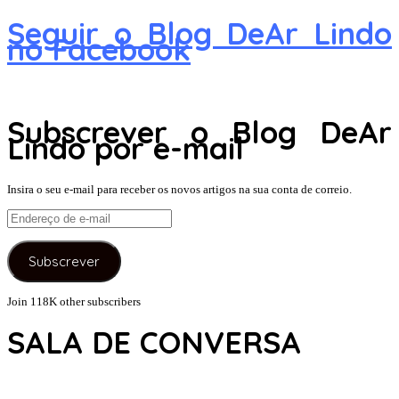
Seguir o Blog DeAr Lindo
no Facebook
Subscrever o Blog DeAr
Lindo por e-mail
Insira o seu e-mail para receber os novos artigos na sua conta de correio.
Endereço
de
e-
Subscrever
mail
Join 118K other subscribers
SALA DE CONVERSA