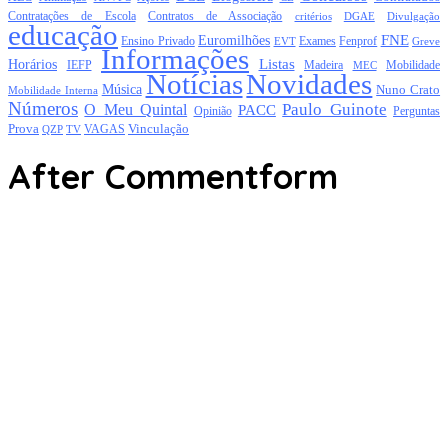
Contratações de Escola
Contratos de Associação
critérios
DGAE
Divulgação
educação
FNE
Euromilhões
Exames
Ensino Privado
EVT
Fenprof
Greve
Informações
Listas
Horários
Mobilidade
IEFP
Madeira
MEC
Notícias
Novidades
Música
Nuno Crato
Mobilidade Interna
Números
Paulo Guinote
O Meu Quintal
PACC
Opinião
Perguntas
Prova
Vinculação
TV
VAGAS
QZP
After Commentform