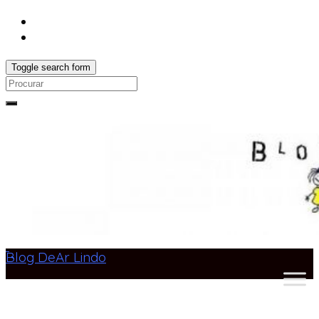
Toggle search form
Search
for:
Blog DeAr Lindo