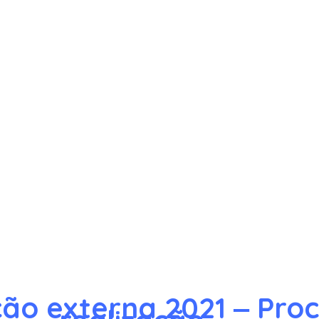
ção externa 2021 ‒ Pro