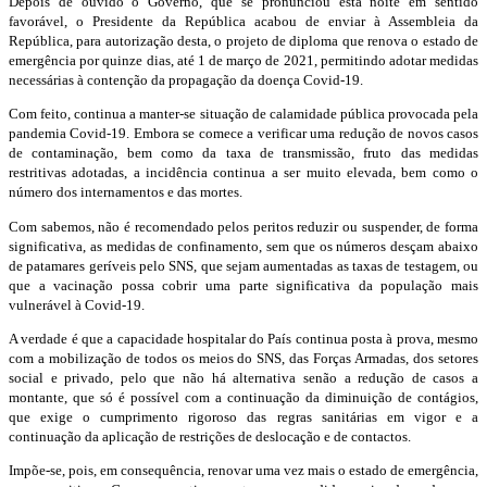
Depois de ouvido o Governo, que se pronunciou esta noite em sentido
favorável, o Presidente da República acabou de enviar à Assembleia da
República, para autorização desta, o projeto de diploma que renova o estado de
emergência por quinze dias, até 1 de março de 2021, permitindo adotar medidas
necessárias à contenção da propagação da doença Covid-19.
Com feito, continua a manter-se situação de calamidade pública provocada pela
pandemia Covid-19. Embora se comece a verificar uma redução de novos casos
de contaminação, bem como da taxa de transmissão, fruto das medidas
restritivas adotadas, a incidência continua a ser muito elevada, bem como o
número dos internamentos e das mortes.
Com sabemos, não é recomendado pelos peritos reduzir ou suspender, de forma
significativa, as medidas de confinamento, sem que os números desçam abaixo
de patamares geríveis pelo SNS, que sejam aumentadas as taxas de testagem, ou
que a vacinação possa cobrir uma parte significativa da população mais
vulnerável à Covid-19.
A verdade é que a capacidade hospitalar do País continua posta à prova, mesmo
com a mobilização de todos os meios do SNS, das Forças Armadas, dos setores
social e privado, pelo que não há alternativa senão a redução de casos a
montante, que só é possível com a continuação da diminuição de contágios,
que exige o cumprimento rigoroso das regras sanitárias em vigor e a
continuação da aplicação de restrições de deslocação e de contactos.
Impõe-se, pois, em consequência, renovar uma vez mais o estado de emergência,