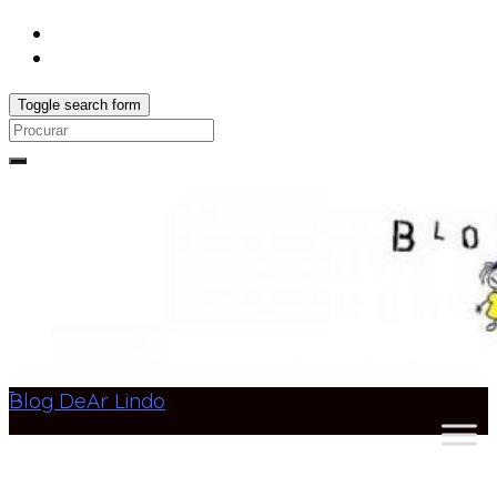
Toggle search form
Search
for:
Blog DeAr Lindo