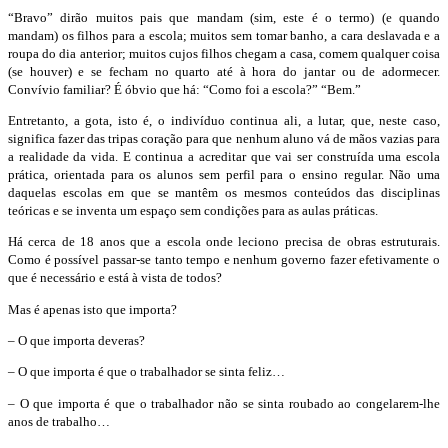
“Bravo” dirão muitos pais que mandam (sim, este é o termo) (e quando
mandam) os filhos para a escola; muitos sem tomar banho, a cara deslavada e a
roupa do dia anterior; muitos cujos filhos chegam a casa, comem qualquer coisa
(se houver) e se fecham no quarto até à hora do jantar ou de adormecer.
Convívio familiar? É óbvio que há: “Como foi a escola?” “Bem.”
Entretanto, a gota, isto é, o indivíduo continua ali, a lutar, que, neste caso,
significa fazer das tripas coração para que nenhum aluno vá de mãos vazias para
a realidade da vida. E continua a acreditar que vai ser construída uma escola
prática, orientada para os alunos sem perfil para o ensino regular. Não uma
daquelas escolas em que se mantêm os mesmos conteúdos das disciplinas
teóricas e se inventa um espaço sem condições para as aulas práticas.
Há cerca de 18 anos que a escola onde leciono precisa de obras estruturais.
Como é possível passar-se tanto tempo e nenhum governo fazer efetivamente o
que é necessário e está à vista de todos?
Mas é apenas isto que importa?
–
O que importa deveras?
–
O que importa é que o trabalhador se sinta feliz…
–
O que importa é que o trabalhador não se sinta roubado ao congelarem-lhe
anos de trabalho…