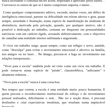
busca incessante e contínua em ser aceite, respeitado e aprovado pelos outros…
Convencer os outros de que se é muito competente importa, e muito…
Como qualquer comportamento aditivo, esconde, muitas vezes, um défice de
inteligência emocional, patente na dificuldade em tolerar afectos e gera, quase
sempre, ansiedade e frustração, numa espécie de manifestação da síndrome de
abstinência, motivada pela privação, quando, por qualquer motivo, não é
possível a dedicação ao trabalho; costuma ser frequente em personalidades
narcísicas com um carácter rígido, actuando defensivamente, com o objectivo
de camuflar uma realidade interior sublimada e angustiada…
O vício em trabalho surge, quase sempre, como um refúgio e serve, amiúde,
como “desculpa” para evitar o investimento emocional e afectivo na família,
nos amigos ou no lazer… No âmago, procura-se a fuga ao investimento nas
relações interpessoais…
“Viver para a escola” também pode ser visto como um vício em trabalho. E
pode tornar-se numa espécie de “prisão”, claustrofóbica, “asfixiante” e
altamente redutora…
“Viver para a escola” nunca é uma coisa boa.
Nos tempos que correm, a escola é uma entidade muito pouco humanista. E
quem procura o reconhecimento institucional do esforço e do investimento
pessoal realizados, dificilmente o terá… Não ter a noção disso, é procurar
desilusões e criar expectativas irrealistas, que resultam numa implacável
frustração…