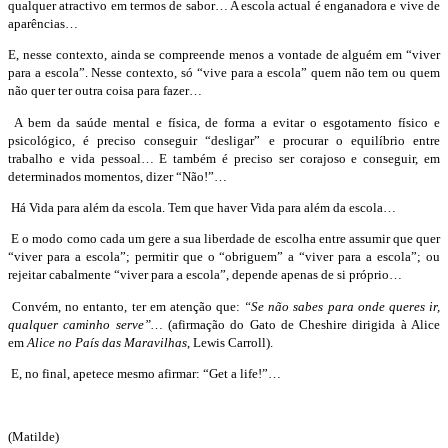
qualquer atractivo em termos de sabor… A escola actual é enganadora e vive de
aparências…
E, nesse contexto, ainda se compreende menos a vontade de alguém em “viver
para a escola”. Nesse contexto, só “vive para a escola” quem não tem ou quem
não quer ter outra coisa para fazer…
A bem da saúde mental e física, de forma a evitar o esgotamento físico e
psicológico, é preciso conseguir “desligar” e procurar o equilíbrio entre
trabalho e vida pessoal… E também é preciso ser corajoso e conseguir, em
determinados momentos, dizer “Não!”…
Há Vida para além da escola. Tem que haver Vida para além da escola…
E o modo como cada um gere a sua liberdade de escolha entre assumir que quer
“viver para a escola”; permitir que o “obriguem” a “viver para a escola”; ou
rejeitar cabalmente “viver para a escola”, depende apenas de si próprio…
Convém, no entanto, ter em atenção que:
“Se não sabes para onde queres ir,
qualquer caminho serve”…
(afirmação do Gato de Cheshire dirigida à Alice
em
Alice no País das Maravilhas
, Lewis Carroll).
E, no final, apetece mesmo afirmar: “Get a life!”…
(Matilde)