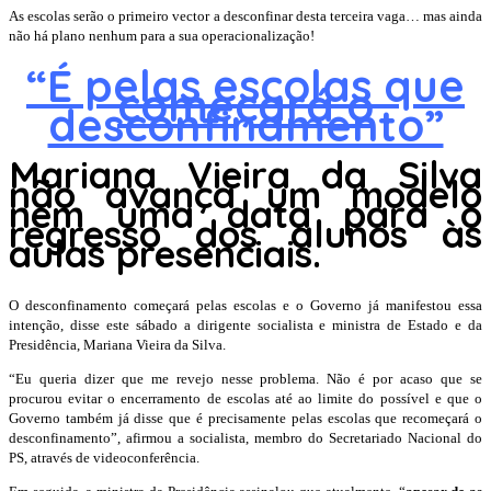
As escolas serão o primeiro vector a desconfinar desta terceira vaga… mas ainda
não há plano nenhum para a sua operacionalização!
“É pelas escolas que
começará o
desconfinamento”
Mariana Vieira da Silva
não avança um modelo
nem uma data para o
regresso dos alunos às
aulas presenciais.
O desconfinamento começará pelas escolas e o Governo já manifestou essa
intenção, disse este sábado a dirigente socialista e ministra de Estado e da
Presidência, Mariana Vieira da Silva.
“Eu queria dizer que me revejo nesse problema. Não é por acaso que se
procurou evitar o encerramento de escolas até ao limite do possível e que o
Governo também já disse que é precisamente pelas escolas que recomeçará o
desconfinamento”, afirmou a socialista, membro do Secretariado Nacional do
PS, através de videoconferência.