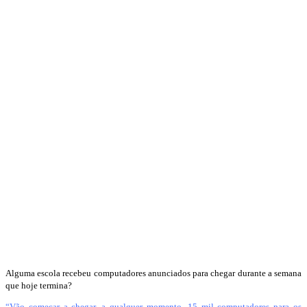
Alguma escola recebeu computadores anunciados para chegar durante a semana
que hoje termina?
“Vão começar a chegar, a qualquer momento, 15 mil computadores para os