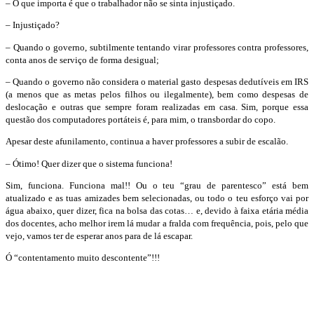
–
O que importa é que o trabalhador não se sinta injustiçado.
– Injustiçado?
– Quando o governo, subtilmente tentando virar professores contra professores,
conta anos de serviço de forma desigual;
– Quando o governo não considera o material gasto despesas dedutíveis em IRS
(a menos que as metas pelos filhos ou ilegalmente), bem como despesas de
deslocação e outras que sempre foram realizadas em casa. Sim, porque essa
questão dos computadores portáteis é, para mim, o transbordar do copo.
Apesar deste afunilamento, continua a haver professores a subir de escalão.
–
Ótimo! Quer dizer que o sistema funciona!
Sim, funciona. Funciona mal!! Ou o teu “grau de parentesco” está bem
atualizado e as tuas amizades bem selecionadas, ou todo o teu esforço vai por
água abaixo, quer dizer, fica na bolsa das cotas… e, devido à faixa etária média
dos docentes, acho melhor irem lá mudar a fralda com frequência, pois, pelo que
vejo, vamos ter de esperar anos para de lá escapar.
Ó “contentamento muito descontente”!!!