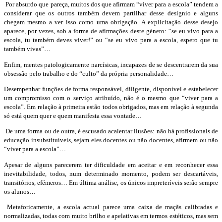
Por absurdo que pareça, muitos dos que afirmam “viver para a escola” tendem a
considerar que os outros também devem partilhar desse desígnio e alguns
chegam mesmo a ver isso como uma obrigação. A explicitação desse desejo
aparece, por vezes, sob a forma de afirmações deste género: “se eu vivo para a
escola, tu também deves viver!” ou “se eu vivo para a escola, espero que tu
também vivas”…
Enfim, mentes patologicamente narcísicas, incapazes de se descentrarem da sua
obsessão pelo trabalho e do “culto” da própria personalidade…
Desempenhar funções de forma responsável, diligente, disponível e estabelecer
um compromisso com o serviço atribuído, não é o mesmo que “viver para a
escola”. Em relação à primeira estão todos obrigados, mas em relação à segunda
só está quem quer e quem manifesta essa vontade…
De uma forma ou de outra, é escusado acalentar ilusões: não há profissionais de
educação insubstituíveis, sejam eles docentes ou não docentes, afirmem ou não
“viver para a escola”…
Apesar de alguns parecerem ter dificuldade em aceitar e em reconhecer essa
inevitabilidade, todos, num determinado momento, podem ser descartáveis,
transitórios, efémeros… Em última análise, os únicos impreteríveis serão sempre
os alunos…
Metaforicamente, a escola actual parece uma caixa de maçãs calibradas e
normalizadas, todas com muito brilho e apelativas em termos estéticos, mas sem