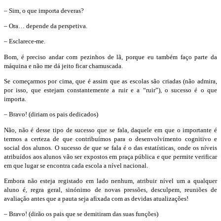
–
Sim, o que importa deveras?
–
Ora… depende da perspetiva.
–
Esclarece-me.
Bom, é preciso andar com pezinhos de lã, porque eu também faço parte da
máquina e não me dá jeito ficar chamuscada.
Se começarmos por cima, que é assim que as escolas são criadas (não admira,
por isso, que estejam constantemente a ruir e a “ruir”), o sucesso é o que
importa.
–
Bravo! (diriam os pais dedicados)
Não, não é desse tipo de sucesso que se fala, daquele em que o importante é
termos a certeza de que contribuímos para o desenvolvimento cognitivo e
social dos alunos. O sucesso de que se fala é o das estatísticas, onde os níveis
atribuídos aos alunos vão ser expostos em praça pública e que permite verificar
em que lugar se encontra cada escola a nível nacional.
Embora não esteja registado em lado nenhum, atribuir nível um a qualquer
aluno é, regra geral, sinónimo de novas pressões, desculpem, reuniões de
avaliação antes que a pauta seja afixada com as devidas atualizações!
–
Bravo! (dirão os pais que se demitiram das suas funções)