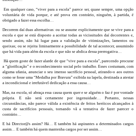
Em qualquer caso, “viver para a escola” parece ser, quase sempre, uma opção
voluntária de vida porque, e até prova em contrário, ninguém, à partida, é
obrigado a fazer essa escolha…
Decorrem daí duas alternativas: ou se assume explicitamente que se vive para a
escola e que se está disposto a aceitar todas as vicissitudes daí decorrentes e,
sendo assim, não há lugar para a validação de vitimizações, lamentos ou
queixas; ou se rejeita liminarmente a possibilidade de tal acontecer, assumindo
que há vida para além da escola e que não se abdica dessa prerrogativa…
Há quem goste de fazer alarde de que “vive para a escola”, parecendo procurar
a “glorificação” e o reconhecimento social pelo trabalho. Esses costumam, com
alguma ufania, anunciar o seu imenso sacrifício pessoal, atirando-o aos outros
como se fosse uma “Medalha por Bravura” exibida na lapela, destinada a atestar
a incondicional e irrefutável dedicação a essa causa…
Mas, na escola, só abraça essa causa quem quer e se alguém o faz é por vontade
própria. E não será certamente por ingenuidade… Portanto, nessas
circunstâncias, não parece válida a existência de feitos heróicos alcançados à
custa de sacrifícios pessoais, tornando vã a tentativa de fazer parecer o
contrário…
E há Director@s assim? Há… E também há aspirantes a determinados cargos
assim… E também há quem mantenha cargos por ser assim…