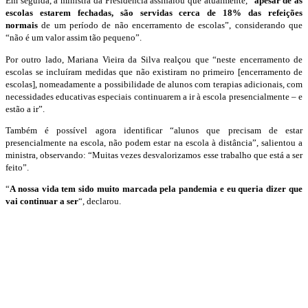
Em seguida, a ministra da Presidência assinalou que atualmente, “
apesar de as
escolas estarem fechadas, são servidas cerca de 18% das refeições
normais
de um período de não encerramento de escolas”, considerando que
“não é um valor assim tão pequeno”.
Por outro lado, Mariana Vieira da Silva realçou que “neste encerramento de
escolas se incluíram medidas que não existiram no primeiro [encerramento de
escolas], nomeadamente a possibilidade de alunos com terapias adicionais, com
necessidades educativas especiais continuarem a ir à escola presencialmente – e
estão a ir”.
Também é possível agora identificar “alunos que precisam de estar
presencialmente na escola, não podem estar na escola à distância”, salientou a
ministra, observando: “Muitas vezes desvalorizamos esse trabalho que está a ser
feito”.
“
A nossa vida tem sido muito marcada pela pandemia e eu queria dizer que
vai continuar a ser
“, declarou.