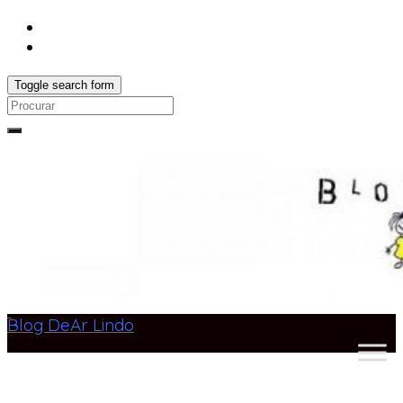
Toggle search form
Search
for:
Blog DeAr Lindo