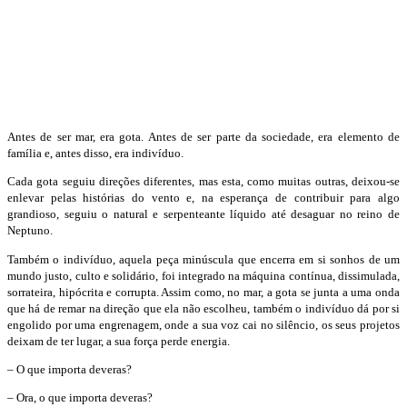
Antes de ser mar, era gota. Antes de ser parte da sociedade, era elemento de
família e, antes disso, era indivíduo.
Cada gota seguiu direções diferentes, mas esta, como muitas outras, deixou-se
enlevar pelas histórias do vento e, na esperança de contribuir para algo
grandioso, seguiu o natural e serpenteante líquido até desaguar no reino de
Neptuno.
Também o indivíduo, aquela peça minúscula que encerra em si sonhos de um
mundo justo, culto e solidário, foi integrado na máquina contínua, dissimulada,
sorrateira, hipócrita e corrupta. Assim como, no mar, a gota se junta a uma onda
que há de remar na direção que ela não escolheu, também o indivíduo dá por si
engolido por uma engrenagem, onde a sua voz cai no silêncio, os seus projetos
deixam de ter lugar, a sua força perde energia.
–
O que importa deveras?
–
Ora, o que importa deveras?