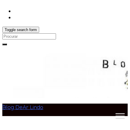
Toggle search form
Search
for:
Blog DeAr Lindo