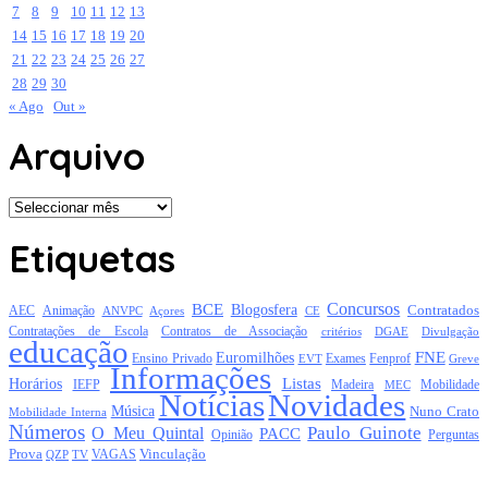
7
8
9
10
11
12
13
14
15
16
17
18
19
20
21
22
23
24
25
26
27
28
29
30
« Ago
Out »
Arquivo
Arquivo
Etiquetas
Concursos
BCE
Blogosfera
Contratados
AEC
Animação
Açores
CE
ANVPC
Contratações de Escola
Contratos de Associação
critérios
DGAE
Divulgação
educação
FNE
Euromilhões
Exames
Ensino Privado
EVT
Fenprof
Greve
Informações
Listas
Horários
Mobilidade
IEFP
Madeira
MEC
Notícias
Novidades
Música
Nuno Crato
Mobilidade Interna
Números
Paulo Guinote
O Meu Quintal
PACC
Opinião
Perguntas
Prova
Vinculação
TV
VAGAS
QZP