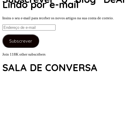
Lindo por e-mail
Insira o seu e-mail para receber os novos artigos na sua conta de correio.
Endereço
de
e-
Subscrever
mail
Join 118K other subscribers
SALA DE CONVERSA