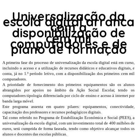
Universalização da
escola digital arranca
com a
disponibilização de
cem mil
computadores e de
plano de formação
A primeira fase do processo de universalização da escola digital está em curso,
incluindo o acesso e a utilização de recursos didáticos e educativos digitais, e
conta, já no 1.º período letivo, com a disponibilização dos primeiros cem mil
computadores.
A prioridade de fornecimento dos primeiros equipamentos são os alunos
abrangidos por apoios no âmbito da Ação Social Escolar, tendo os
computadores tipologia diferenciada por ciclo de ensino e acesso à internet por
banda larga móvel.
Este programa assenta em quatro pilares: equipamentos, conectividade,
capacitação dos professores e recursos pedagógicos digitais.
Tal como referido no Programa de Estabilização Económica e Social (PEES), a
universalização da escola digital, com um investimento total de 400 milhões de
euros, será cumprida de forma faseada, tendo como objetivo alcançar todos os
alunos e docentes das escolas públicas.