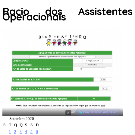
Racio dos Assistentes
Operacionais
×
AD
POWERED BY WEFORADS
Setembro 2020
S
T
Q
Q
S
S
D
1
2
3
4
5
6