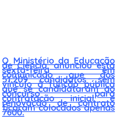
O Ministério da Educação
de Ciência, anunciou esta
sexta-feira em
comunicado que dos
51.209 candidatos sem
vínculo à função pública
que se candidataram ao
concurso para
contratação inicial e
renovação de contrato
ficaram colocados apenas
7600.