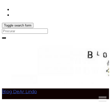
Toggle search form
Search
for:
Blog DeAr Lindo