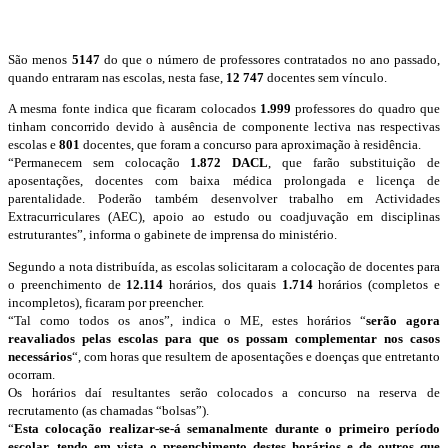
São menos
5147
do que o número de professores contratados no ano passado,
quando entraram nas escolas, nesta fase,
12 747
docentes sem vínculo.
A mesma fonte indica que ficaram colocados
1.999
professores do quadro que
tinham concorrido devido à ausência de componente lectiva nas respectivas
escolas e
801
docentes, que foram a concurso para aproximação à residência.
“Permanecem sem colocação
1.872 DACL
, que farão substituição de
aposentações, docentes com baixa médica prolongada e licença de
parentalidade. Poderão também desenvolver trabalho em Actividades
Extracurriculares (AEC), apoio ao estudo ou coadjuvação em disciplinas
estruturantes”, informa o gabinete de imprensa do ministério.
Segundo a nota distribuída, as escolas solicitaram a colocação de docentes para
o preenchimento de
12.114
horários, dos quais
1.714
horários (completos e
incompletos), ficaram por preencher.
“Tal como todos os anos”, indica o ME, estes horários “
serão agora
reavaliados pelas escolas para que os possam complementar nos casos
necessários
“, com horas que resultem de aposentações e doenças que entretanto
ocorram.
Os horários daí resultantes serão colocados a concurso na reserva de
recrutamento (as chamadas “bolsas”).
“
Esta colocação realizar-se-á semanalmente durante o primeiro período
escolar, tendo em vista o preenchimento destes horários e de outros que