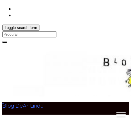
Toggle search form
Search
for:
Blog DeAr Lindo