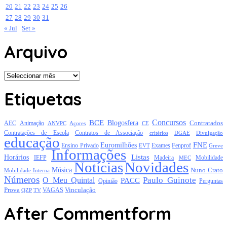
20
21
22
23
24
25
26
27
28
29
30
31
« Jul
Set »
Arquivo
Arquivo
Etiquetas
Concursos
BCE
Blogosfera
Contratados
AEC
Animação
Açores
CE
ANVPC
Contratações de Escola
Contratos de Associação
critérios
DGAE
Divulgação
educação
FNE
Euromilhões
Exames
Ensino Privado
EVT
Fenprof
Greve
Informações
Listas
Horários
Mobilidade
IEFP
Madeira
MEC
Notícias
Novidades
Música
Nuno Crato
Mobilidade Interna
Números
Paulo Guinote
O Meu Quintal
PACC
Opinião
Perguntas
Prova
Vinculação
TV
VAGAS
QZP
After Commentform