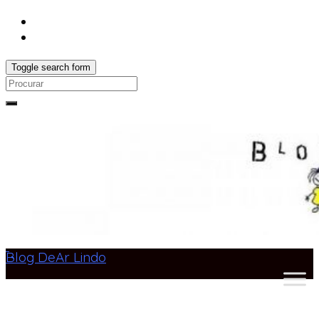
Toggle search form
Search
for:
Blog DeAr Lindo