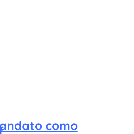
 mandato como
f