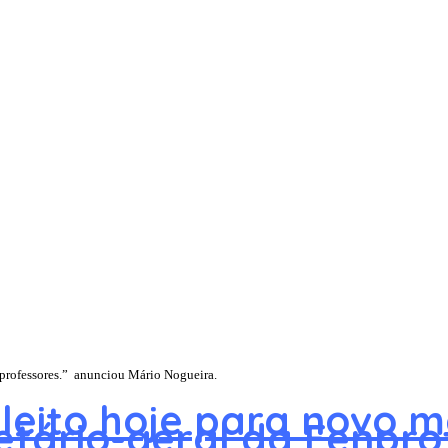
 professores.” anunciou Mário Nogueira.
eleito hoje para novo
etário-geral da Fenpro