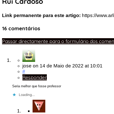
Rui Cardoso
Link permanente para este artigo:
https://www.ar
16 comentários
Passar directamente para o formulário dos coment
jose
on
14 de Maio de 2022
at 10:01
#
Responder
Seria melhor que fosse professor
Loading...