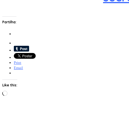
Partilha:
Print
Email
Like this:
Loading…