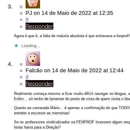
PJ
on
14 de Maio de 2022
at 12:35
#
Responder
Agora é que é, a falta de maioria absoluta é que entravava a fenprof!
Loading...
Falcão
on
14 de Maio de 2022
at 12:44
#
Responder
Realmente começa mesmo a ficar muito difícil navegar no blogue, a
Enfim… só tenho de lamentar do ponto de vista de quem visita o blo
Quanto ao camarada Mário… é apenas a confirmação do que TODOS já
entreter a escrever as memórias!
Se os professores sindicalizados na FENPROF tivessem algum respei
listas havia para a Direção?