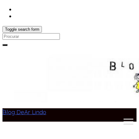
Toggle search form
Search
for:
Blog DeAr Lindo