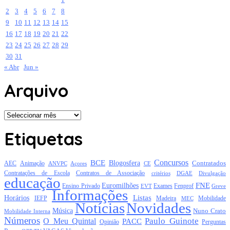
2
3
4
5
6
7
8
9
10
11
12
13
14
15
16
17
18
19
20
21
22
23
24
25
26
27
28
29
30
31
« Abr
Jun »
Arquivo
Arquivo
Etiquetas
Concursos
BCE
Blogosfera
Contratados
AEC
Animação
Açores
CE
ANVPC
Contratações de Escola
Contratos de Associação
critérios
DGAE
Divulgação
educação
FNE
Euromilhões
Exames
Ensino Privado
EVT
Fenprof
Greve
Informações
Listas
Horários
Mobilidade
IEFP
Madeira
MEC
Notícias
Novidades
Música
Nuno Crato
Mobilidade Interna
Números
Paulo Guinote
O Meu Quintal
PACC
Opinião
Perguntas