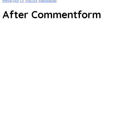
Prova
Vinculação
TV
VAGAS
QZP
After Commentform