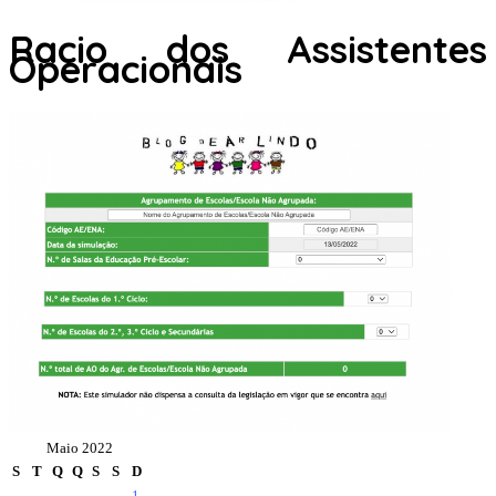
Racio dos Assistentes
Operacionais
Maio 2022
S
T
Q
Q
S
S
D
1