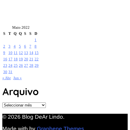
Maio 2022
S
T
Q
Q
S
S
D
1
2
3
4
5
6
7
8
9
10
11
12
13
14
15
16
17
18
19
20
21
22
23
24
25
26
27
28
29
30
31
« Abr
Jun »
Arquivo
Arquivo
© 2026 Blog DeAr Lindo.
Made with
by
Graphene Themes
.