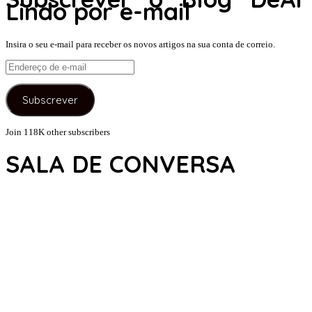
Lindo por e-mail
Insira o seu e-mail para receber os novos artigos na sua conta de correio.
Endereço
de
e-
Subscrever
mail
Join 118K other subscribers
SALA DE CONVERSA