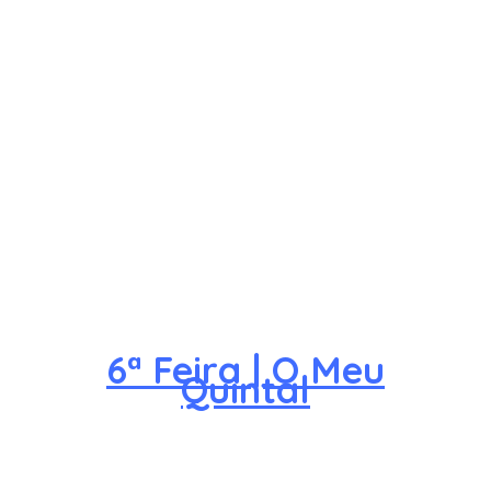
6ª Feira | O Meu
Quintal