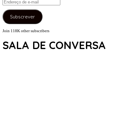
Endereço
de
e-
Subscrever
mail
Join 118K other subscribers
SALA DE CONVERSA