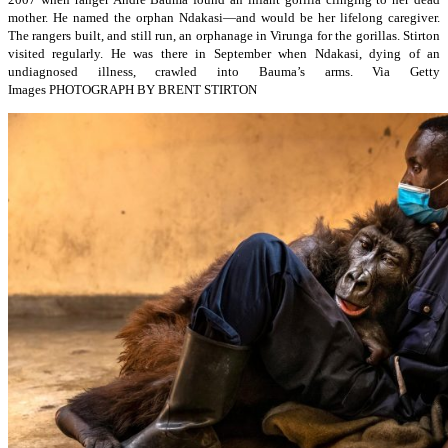
mother. He named the orphan Ndakasi—and would be her lifelong caregiver.
The rangers built, and still run, an orphanage in Virunga for the gorillas. Stirton
visited regularly. He was there in September when Ndakasi, dying of an
undiagnosed illness, crawled into Bauma’s arms. Via Getty
Images
PHOTOGRAPH BY BRENT STIRTON