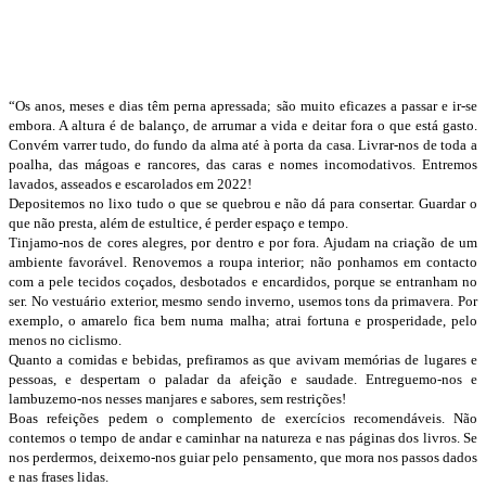
“Os anos, meses e dias têm perna apressada; são muito eficazes a passar e ir-se
embora. A altura é de balanço, de arrumar a vida e deitar fora o que está gasto.
Convém varrer tudo, do fundo da alma até à porta da casa. Livrar-nos de toda a
poalha, das mágoas e rancores, das caras e nomes incomodativos. Entremos
lavados, asseados e escarolados em 2022!
Depositemos no lixo tudo o que se quebrou e não dá para consertar. Guardar o
que não presta, além de estultice, é perder espaço e tempo.
Tinjamo-nos de cores alegres, por dentro e por fora. Ajudam na criação de um
ambiente favorável. Renovemos a roupa interior; não ponhamos em contacto
com a pele tecidos coçados, desbotados e encardidos, porque se entranham no
ser. No vestuário exterior, mesmo sendo inverno, usemos tons da primavera. Por
exemplo, o amarelo fica bem numa malha; atrai fortuna e prosperidade, pelo
menos no ciclismo.
Quanto a comidas e bebidas, prefiramos as que avivam memórias de lugares e
pessoas, e despertam o paladar da afeição e saudade. Entreguemo-nos e
lambuzemo-nos nesses manjares e sabores, sem restrições!
Boas refeições pedem o complemento de exercícios recomendáveis. Não
contemos o tempo de andar e caminhar na natureza e nas páginas dos livros. Se
nos perdermos, deixemo-nos guiar pelo pensamento, que mora nos passos dados
e nas frases lidas.