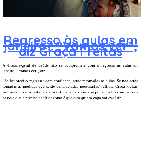
Regresso às aulas em
janeiro? “Vamos ver”,
diz Graça Freitas
A diretora-geral de Saúde não se compromete com o regresso às aulas em
janeiro: “Vamos ver”, diz.
“Se for preciso regressar com confiança, serão retomadas as aulas. Se não serão
tomadas as medidas que serão consideradas necessárias”, afirma Graça Freitas,
sublinhando que estamos a assistir a uma subida exponencial no número de
casos e que é preciso analisar como é que esta quinta vaga vai evoluir.