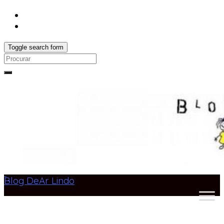
Toggle search form
Search
for:
Blog DeAr Lindo