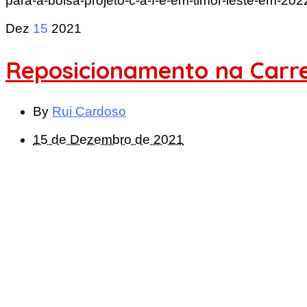
para-a-bolsa-projeto-c-a-f-e-em-timor-leste-em-202
Dez
15
2021
Reposicionamento na Carre
By
Rui Cardoso
15 de Dezembro de 2021