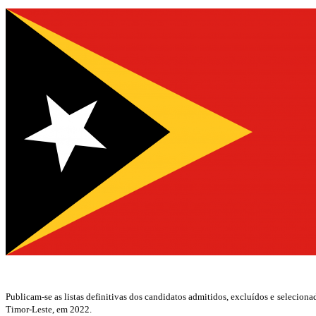
Publicam-se as listas definitivas dos candidatos admitidos, excluídos e selecio
Timor-Leste, em 2022.