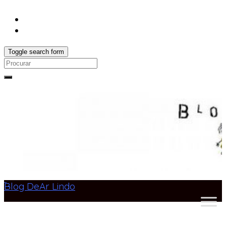
Toggle search form
Search
for:
Blog DeAr Lindo