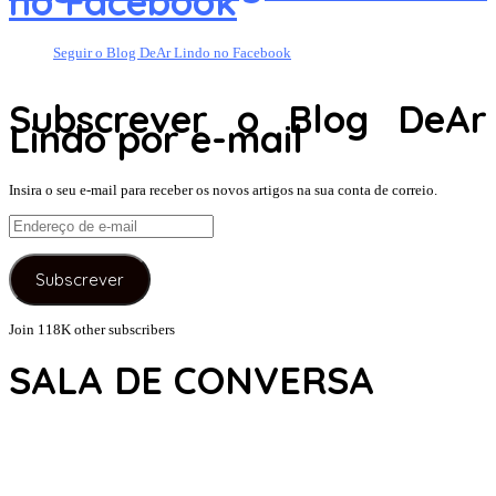
no Facebook
Seguir o Blog DeAr Lindo no Facebook
Subscrever o Blog DeAr
Lindo por e-mail
Insira o seu e-mail para receber os novos artigos na sua conta de correio.
Endereço
de
e-
Subscrever
mail
Join 118K other subscribers
SALA DE CONVERSA