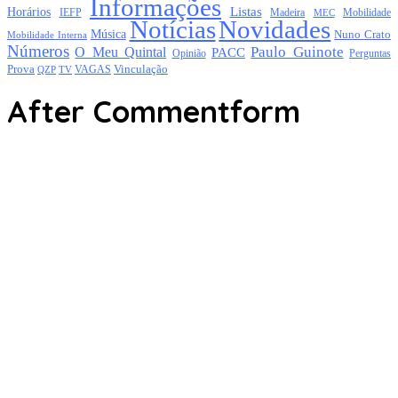
Informações
Listas
Horários
Mobilidade
IEFP
Madeira
MEC
Notícias
Novidades
Música
Nuno Crato
Mobilidade Interna
Números
Paulo Guinote
O Meu Quintal
PACC
Opinião
Perguntas
Prova
Vinculação
TV
VAGAS
QZP
After Commentform