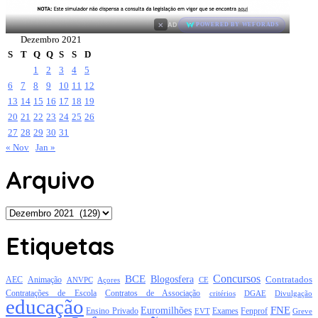
×
AD
POWERED BY WEFORADS
Dezembro 2021
S
T
Q
Q
S
S
D
1
2
3
4
5
6
7
8
9
10
11
12
13
14
15
16
17
18
19
20
21
22
23
24
25
26
27
28
29
30
31
« Nov
Jan »
Arquivo
Arquivo
Etiquetas
Concursos
BCE
Blogosfera
Contratados
AEC
Animação
Açores
CE
ANVPC
Contratações de Escola
Contratos de Associação
critérios
DGAE
Divulgação
educação
FNE
Euromilhões
Exames
Ensino Privado
EVT
Fenprof
Greve