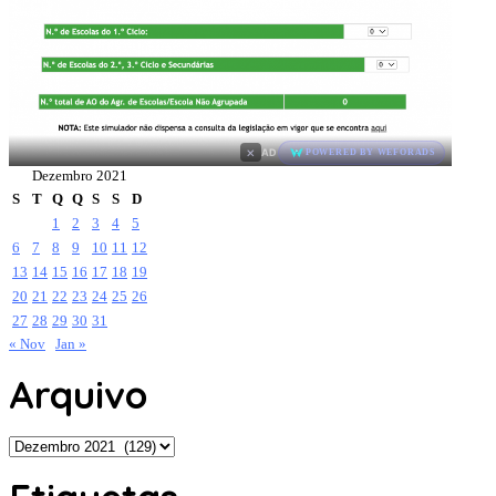
×
AD
POWERED BY WEFORADS
Dezembro 2021
S
T
Q
Q
S
S
D
1
2
3
4
5
6
7
8
9
10
11
12
13
14
15
16
17
18
19
20
21
22
23
24
25
26
27
28
29
30
31
« Nov
Jan »
Arquivo
Arquivo