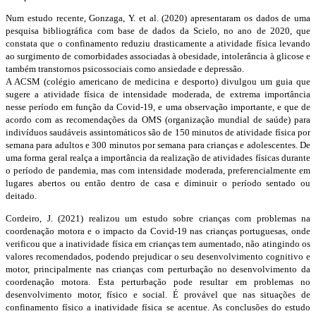
Num estudo recente, Gonzaga, Y. et al. (2020) apresentaram os dados de uma
pesquisa bibliográfica com base de dados da Scielo, no ano de 2020, que
constata que o confinamento reduziu drasticamente a atividade física levando
ao surgimento de comorbidades associadas à obesidade, intolerância à glicose e
também transtornos psicossociais como ansiedade e depressão.
A ACSM (colégio americano de medicina e desporto) divulgou um guia que
sugere a atividade física de intensidade moderada, de extrema importância
nesse período em função da Covid-19, e uma observação importante, e que de
acordo com as recomendações da OMS (organização mundial de saúde) para
indivíduos saudáveis assintomáticos são de 150 minutos de atividade física por
semana para adultos e 300 minutos por semana para crianças e adolescentes. De
uma forma geral realça a importância da realização de atividades físicas durante
o período de pandemia, mas com intensidade moderada, preferencialmente em
lugares abertos ou então dentro de casa e diminuir o período sentado ou
deitado.
Cordeiro, J. (2021) realizou um estudo sobre crianças com problemas na
coordenação motora e o impacto da Covid-19 nas crianças portuguesas, onde
verificou que a inatividade física em crianças tem aumentado, não atingindo os
valores recomendados, podendo prejudicar o seu desenvolvimento cognitivo e
motor, principalmente nas crianças com perturbação no desenvolvimento da
coordenação motora. Esta perturbação pode resultar em problemas no
desenvolvimento motor, físico e social. É provável que nas situações de
confinamento físico a inatividade física se acentue. As conclusões do estudo