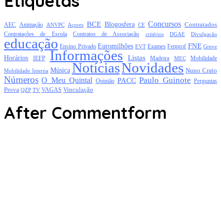
Etiquetas
Concursos
BCE
Blogosfera
Contratados
AEC
Animação
Açores
CE
ANVPC
Contratações de Escola
Contratos de Associação
critérios
DGAE
Divulgação
educação
FNE
Euromilhões
Exames
Ensino Privado
EVT
Fenprof
Greve
Informações
Listas
Horários
Mobilidade
IEFP
Madeira
MEC
Notícias
Novidades
Música
Nuno Crato
Mobilidade Interna
Números
Paulo Guinote
O Meu Quintal
PACC
Opinião
Perguntas
Prova
Vinculação
TV
VAGAS
QZP
After Commentform