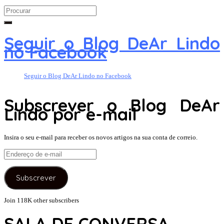
Search
for:
Seguir o Blog DeAr Lindo
no Facebook
Seguir o Blog DeAr Lindo no Facebook
Subscrever o Blog DeAr
Lindo por e-mail
Insira o seu e-mail para receber os novos artigos na sua conta de correio.
Endereço
de
e-
Subscrever
mail
Join 118K other subscribers
SALA DE CONVERSA