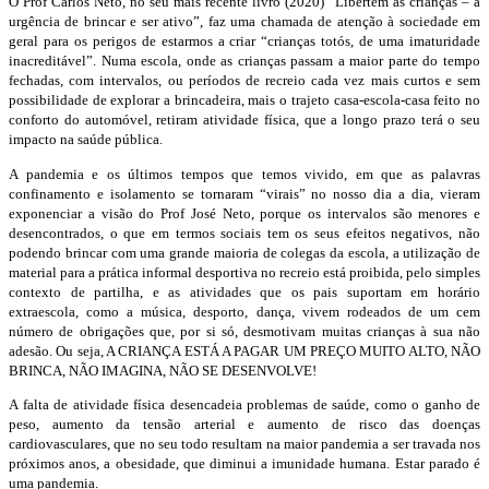
O Prof Carlos Neto, no seu mais recente livro (2020) “Libertem as crianças – a
urgência de brincar e ser ativo”, faz uma chamada de atenção à sociedade em
geral para os perigos de estarmos a criar “crianças totós, de uma imaturidade
inacreditável”. Numa escola, onde as crianças passam a maior parte do tempo
fechadas, com intervalos, ou períodos de recreio cada vez mais curtos e sem
possibilidade de explorar a brincadeira, mais o trajeto casa-escola-casa feito no
conforto do automóvel, retiram atividade física, que a longo prazo terá o seu
impacto na saúde pública.
A pandemia e os últimos tempos que temos vivido, em que as palavras
confinamento e isolamento se tornaram “virais” no nosso dia a dia, vieram
exponenciar a visão do Prof José Neto, porque os intervalos são menores e
desencontrados, o que em termos sociais tem os seus efeitos negativos, não
podendo brincar com uma grande maioria de colegas da escola, a utilização de
material para a prática informal desportiva no recreio está proibida, pelo simples
contexto de partilha, e as atividades que os pais suportam em horário
extraescola, como a música, desporto, dança, vivem rodeados de um cem
número de obrigações que, por si só, desmotivam muitas crianças à sua não
adesão. Ou seja, A CRIANÇA ESTÁ A PAGAR UM PREÇO MUITO ALTO, NÃO
BRINCA, NÃO IMAGINA, NÃO SE DESENVOLVE!
A falta de atividade física desencadeia problemas de saúde, como o ganho de
peso, aumento da tensão arterial e aumento de risco das doenças
cardiovasculares, que no seu todo resultam na maior pandemia a ser travada nos
próximos anos, a obesidade, que diminui a imunidade humana. Estar parado é
uma pandemia.