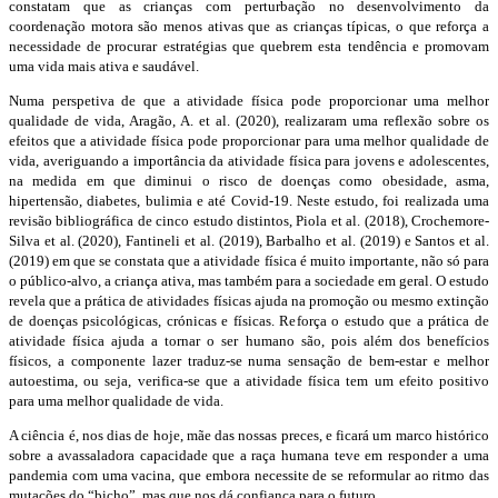
constatam que as crianças com perturbação no desenvolvimento da
coordenação motora são menos ativas que as crianças típicas, o que reforça a
necessidade de procurar estratégias que quebrem esta tendência e promovam
uma vida mais ativa e saudável.
Numa perspetiva de que a atividade física pode proporcionar uma melhor
qualidade de vida, Aragão, A. et al. (2020), realizaram uma reflexão sobre os
efeitos que a atividade física pode proporcionar para uma melhor qualidade de
vida, averiguando a importância da atividade física para jovens e adolescentes,
na medida em que diminui o risco de doenças como obesidade, asma,
hipertensão, diabetes, bulimia e até Covid-19. Neste estudo, foi realizada uma
revisão bibliográfica de cinco estudo distintos, Piola et al. (2018), Crochemore-
Silva et al. (2020), Fantineli et al. (2019), Barbalho et al. (2019) e Santos et al.
(2019) em que se constata que a atividade física é muito importante, não só para
o público-alvo, a criança ativa, mas também para a sociedade em geral. O estudo
revela que a prática de atividades físicas ajuda na promoção ou mesmo extinção
de doenças psicológicas, crónicas e físicas. Reforça o estudo que a prática de
atividade física ajuda a tornar o ser humano são, pois além dos benefícios
físicos, a componente lazer traduz-se numa sensação de bem-estar e melhor
autoestima, ou seja, verifica-se que a atividade física tem um efeito positivo
para uma melhor qualidade de vida.
A ciência é, nos dias de hoje, mãe das nossas preces, e ficará um marco histórico
sobre a avassaladora capacidade que a raça humana teve em responder a uma
pandemia com uma vacina, que embora necessite de se reformular ao ritmo das
mutações do “bicho”, mas que nos dá confiança para o futuro.