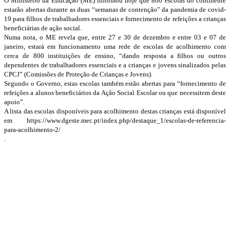
O Ministério da Educação (ME) informou hoje que 800 escolas do continente
estarão abertas durante as duas “semanas de contenção” da pandemia de covid-
19 para filhos de trabalhadores essenciais e fornecimento de refeições a crianças
beneficiárias de ação social.
Numa nota, o ME revela que, entre 27 e 30 de dezembro e entre 03 e 07 de
janeiro, estará em funcionamento uma rede de escolas de acolhimento com
cerca de 800 instituições de ensino, “dando resposta a filhos ou outros
dependentes de trabalhadores essenciais e a crianças e jovens sinalizados pelas
CPCJ” (Comissões de Proteção de Crianças e Jovens).
Segundo o Governo, estas escolas também estão abertas para “fornecimento de
refeições a alunos beneficiários da Ação Social Escolar ou que necessitem deste
apoio”.
A lista das escolas disponíveis para acolhimento destas crianças está disponível
em https://www.dgeste.mec.pt/index.php/destaque_1/escolas-de-referencia-
para-acolhimento-2/
.