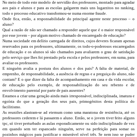
No meio de todo este modelo de servidão dos professores, montado para agradar
aos pais e alunos e para as escolas galgarem mais uns lugarzitos no ranking,
todo o processo educativo transformou-se numa enorme fraude.
Onde fica, então, a responsabilidade do principal agente neste processo – o
aluno?
Qual a razão de não ser chamado a responder aquele que é o maior responsável
por esse jovem – por algum motivo chamado de encarregado de educação?
Numa sociedade em delírio carregada de direitos, cujos deveres ficaram apenas
reservados para os professores, ultimamente, os todo-o-poderosos encarregados
de educação e os alunos só são chamados para avaliarem o grau de satisfação
pelo serviço que lhes foi prestado pela escola e pelos professores; em suma, para
avaliar os professores.
E ninguém avalia a postura dos alunos e dos pais? A falta de material, de
emprenho, de responsabilidade, a ausência de regras e a preguiça do aluno, não
contam? E o que dizer da falta de acompanhamento em casa e da vida escolar,
de educação pelo exemplo, de responsabilização do seu rebento e de
envolvimento parental por parte de pais ausentes?
Estamos a criar uma geração ainda mais irresponsável, indisciplinada, imatura e
egoísta do que a geração dos seus pais, primogénitos desta política do
facilitismo.
As reuniões alastram-se ad eternum como uma maratona de resistência, até os
professores cederem e lá passarem o aluno. Então, se o jovem tiver feito alguns
tpc, só tiver perturbado as aulas esporadicamente ou sido indisciplinado de vez
em quando sem ter espancado ninguém, serve na perfeição para somar os
pozinhos mágicos para justificar o miserável nível três. Se nem isso se puder