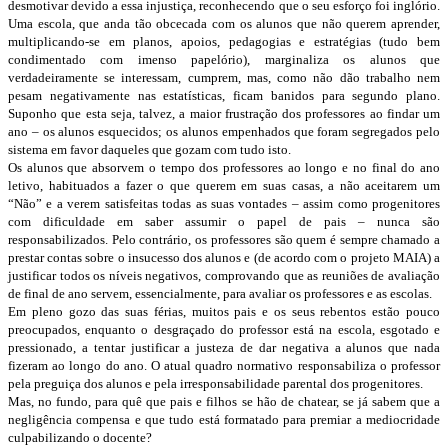
desmotivar devido a essa injustiça, reconhecendo que o seu esforço foi inglório.
Uma escola, que anda tão obcecada com os alunos que não querem aprender,
multiplicando-se em planos, apoios, pedagogias e estratégias (tudo bem
condimentado com imenso papelório), marginaliza os alunos que
verdadeiramente se interessam, cumprem, mas, como não dão trabalho nem
pesam negativamente nas estatísticas, ficam banidos para segundo plano.
Suponho que esta seja, talvez, a maior frustração dos professores ao findar um
ano – os alunos esquecidos; os alunos empenhados que foram segregados pelo
sistema em favor daqueles que gozam com tudo isto.
Os alunos que absorvem o tempo dos professores ao longo e no final do ano
letivo, habituados a fazer o que querem em suas casas, a não aceitarem um
“Não” e a verem satisfeitas todas as suas vontades – assim como progenitores
com dificuldade em saber assumir o papel de pais – nunca são
responsabilizados. Pelo contrário, os professores são quem é sempre chamado a
prestar contas sobre o insucesso dos alunos e (de acordo com o projeto MAIA) a
justificar todos os níveis negativos, comprovando que as reuniões de avaliação
de final de ano servem, essencialmente, para avaliar os professores e as escolas.
Em pleno gozo das suas férias, muitos pais e os seus rebentos estão pouco
preocupados, enquanto o desgraçado do professor está na escola, esgotado e
pressionado, a tentar justificar a justeza de dar negativa a alunos que nada
fizeram ao longo do ano. O atual quadro normativo responsabiliza o professor
pela preguiça dos alunos e pela irresponsabilidade parental dos progenitores.
Mas, no fundo, para quê que pais e filhos se hão de chatear, se já sabem que a
negligência compensa e que tudo está formatado para premiar a mediocridade
culpabilizando o docente?