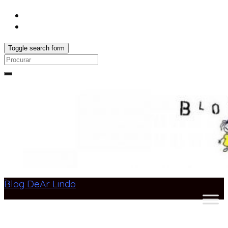
Toggle search form
Search
for:
Blog DeAr Lindo