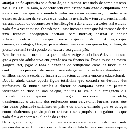
arranjar, então aproveita-se o facto de, pelo menos, ter estado de corpo presente
nas aulas. De um lado, o docente tem este escape para onde é empurrado por
toda a máquina que está montada pelas instâncias superiores; do outro – se
quiser ser defensor da verdade e da justiça na avaliação – terá de preencher mais
um amontoado de documentos e justificações a dar a tudo e a todos. Pai e aluno
nada têm a ver com isso. O professor – esse incompetente que foi incapaz de dar
uma resposta pedagógica acertada para motivar, ensinar e apoiar
suficientemente o aluno para que passasse – é quem tem de dar justificações que
convençam colegas, Direção, pais e aluno, isso caso não queria ter, também, de
prestar contas à tutela pondo em causa o seu ganha-pão.
Beatificaram-se os meninos, a quem nada se exige e tudo lhes é devido, mesmo
que a geração adulta viva em grande aperto financeiro. Desde roupa de marca,
gadgets, net, jogos e toda a panóplia de brinquedos caros da moda, tudo
contribuiu no processo de premeio sem esforço no qual se foram deseducando
os filhos, sendo a escola obrigada a compactuar com este embuste educacional.
Depois, ainda existe aquela figura totalitária que controla os destinos dos
professores. Se numas escolas o diretor se comporta como um parceiro
facilitador do trabalho dos colegas, noutras há em que a arrogância e a
insensibilidade do pequeno ditador conseguem ultrapassar a da própria tutela,
transformando o trabalho dos professores num purgatório. Figuras, essas, que
têm como prioridade satisfazer os pais e os alunos, olhando para os colegas
como subalternos que não podem beliscar os seus propósitos megalómanos que
nada têm a ver com a qualidade do ensino.
Os pais, que em grande parte apenas veem a escola como um depósito onde
possam deixar os filhos e só se lembram da utilidade desta uns meses depois,