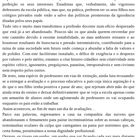
perfeição os seus interesses. Estadistas que, verbalmente, são vigorosos
defensores da escola pública, mas que, na prática, preferem ter os seus filhos nos
colégios privados onde estão a salvo das políticas promotoras da ignorância
ditadas pelos seus papás.
Tudo isto e muito mais transformou a profissão docente num ofício desprezado
que está já a ser abandonado. Poucos são os que ainda querem enveredar por
este caminho devido à enorme instabilidade, ao mau ambiente reinante e ao
bournout resultante de burocracia e pressão intermináveis, contribuindo para a
ruína de uma sociedade sem futuro onde começa a abundar a falta de valores e
de polidez. Com este facilitismo instalado, o défice de exigência e o desprezo
por valores e pelo mérito, estamos a criar futuros cidadãos sem criatividade nem
espírito crítico, ignorantes, preguiçosos, parasitas, irresponsáveis e sem civismo
nem respeito pelos outros.
De resto, uma espécie de professores em vias de extinção, ainda luta recusando-
se a entregar a avaliação e o processo educativo a pais cuja única aspiração é a
de que o seu filho tenha positiva e passe de ano; que rejeitam abrir mão do que
ainda resta do ensino e deixar definitivamente que se veja a escola apenas como
um armazém de alunos onde um aglomerado de professores os vai ocupando
enquanto os pais estão a trabalhar.
Assim aconteceu, ao fim de mais um dia de avaliações…
Parco nas palavras, regressamos a casa na companhia das nuvens que
abandonaram o firmamento para pairar incriminatórias sobre as nossas cabeças,
testemunhas oculares da culpa que carregamos na pasta por sentirmos que, de
certa forma, prostituímos a nossa dignidade profissional.
Outrora, eu tivera um sonho; um sonho que vai ficando cada vez mais distante