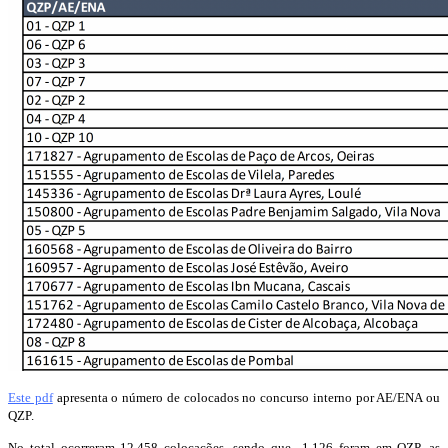
Este pdf
apresenta o número de colocados no concurso interno por AE/ENA ou
QZP.
No total ocorreram 12.458 colocações, sendo que 1.126 foram em QZP, as