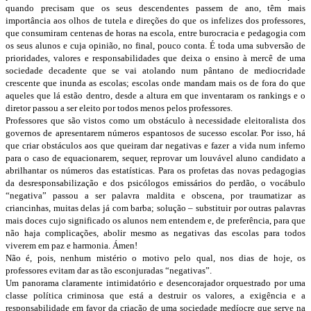
quando precisam que os seus descendentes passem de ano, têm mais
importância aos olhos de tutela e direções do que os infelizes dos professores,
que consumiram centenas de horas na escola, entre burocracia e pedagogia com
os seus alunos e cuja opinião, no final, pouco conta. É toda uma subversão de
prioridades, valores e responsabilidades que deixa o ensino à mercê de uma
sociedade decadente que se vai atolando num pântano de mediocridade
crescente que inunda as escolas; escolas onde mandam mais os de fora do que
aqueles que lá estão dentro, desde a altura em que inventaram os rankings e o
diretor passou a ser eleito por todos menos pelos professores.
Professores que são vistos como um obstáculo à necessidade eleitoralista dos
governos de apresentarem números espantosos de sucesso escolar. Por isso, há
que criar obstáculos aos que queiram dar negativas e fazer a vida num inferno
para o caso de equacionarem, sequer, reprovar um louvável aluno candidato a
abrilhantar os números das estatísticas. Para os profetas das novas pedagogias
da desresponsabilização e dos psicólogos emissários do perdão, o vocábulo
“negativa” passou a ser palavra maldita e obscena, por traumatizar as
criancinhas, muitas delas já com barba; solução – substituir por outras palavras
mais doces cujo significado os alunos nem entendem e, de preferência, para que
não haja complicações, abolir mesmo as negativas das escolas para todos
viverem em paz e harmonia. Ámen!
Não é, pois, nenhum mistério o motivo pelo qual, nos dias de hoje, os
professores evitam dar as tão esconjuradas “negativas”.
Um panorama claramente intimidatório e desencorajador orquestrado por uma
classe política criminosa que está a destruir os valores, a exigência e a
responsabilidade em favor da criação de uma sociedade medíocre que serve na