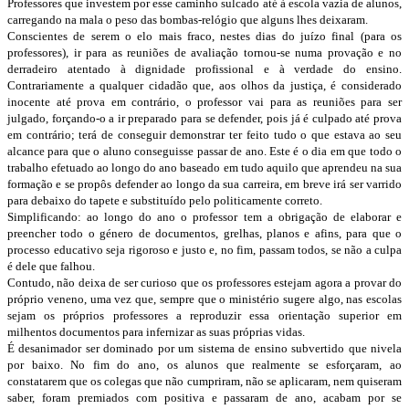
Professores que investem por esse caminho sulcado até à escola vazia de alunos,
carregando na mala o peso das bombas-relógio que alguns lhes deixaram.
Conscientes de serem o elo mais fraco, nestes dias do juízo final (para os
professores), ir para as reuniões de avaliação tornou-se numa provação e no
derradeiro atentado à dignidade profissional e à verdade do ensino.
Contrariamente a qualquer cidadão que, aos olhos da justiça, é considerado
inocente até prova em contrário, o professor vai para as reuniões para ser
julgado, forçando-o a ir preparado para se defender, pois já é culpado até prova
em contrário; terá de conseguir demonstrar ter feito tudo o que estava ao seu
alcance para que o aluno conseguisse passar de ano. Este é o dia em que todo o
trabalho efetuado ao longo do ano baseado em tudo aquilo que aprendeu na sua
formação e se propôs defender ao longo da sua carreira, em breve irá ser varrido
para debaixo do tapete e substituído pelo politicamente correto.
Simplificando: ao longo do ano o professor tem a obrigação de elaborar e
preencher todo o género de documentos, grelhas, planos e afins, para que o
processo educativo seja rigoroso e justo e, no fim, passam todos, se não a culpa
é dele que falhou.
Contudo, não deixa de ser curioso que os professores estejam agora a provar do
próprio veneno, uma vez que, sempre que o ministério sugere algo, nas escolas
sejam os próprios professores a reproduzir essa orientação superior em
milhentos documentos para infernizar as suas próprias vidas.
É desanimador ser dominado por um sistema de ensino subvertido que nivela
por baixo. No fim do ano, os alunos que realmente se esforçaram, ao
constatarem que os colegas que não cumpriram, não se aplicaram, nem quiseram
saber, foram premiados com positiva e passaram de ano, acabam por se