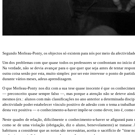
Segundo Merleau-Ponty, os objectos só existem para nós por meio da afectividade
Um dos problemas com que quase todos os professores se confrontam no início do
Na verdade, não se devia avançar para o que quer que seja antes de tentar respo
outra coisa senão por esta, muito simples: por ser este
interesse
o ponto de partida
durante vários meses, adeus aprendizagem.
O que Merleau-Ponty nos diz com a sua tese quase inocente é que os conhecimento
— preconceito quase sempre falso —, mas porque a atenção não se deteve ainda o
mesmos (ex.: alunos com más classificações no ano anterior a determinada disc
afectividade poder estabelecer vínculo positivo de adesão com o tema a trabalhar
desta vez positiva — o conhecimento-a-haver impõe-se como dever, isto é, como 
Neste quadro de relação, dificilmente o conhecimento-a-haver se afigurará para
como se de uma violação (obrigação, diz o aluno, benevolamente) se tratasse. A
habituou a considerar que as notas são necessárias, aceita o sacrifício de “tira