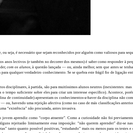
, ou seja, é necessário que sejam reconhecidos por alguém como valiosos para sequ
s anos lectivos (e também no decorrer dos mesmos) é saber como responder à perg
nder,
com os alunos
, à questão lançada — ou, ainda melhor, sem que antes se tenha
 para qualquer verdadeiro conhecimento. Se se quebra este frágil fio de ligação en
s disciplinares, à partida, são para muitíssimos alunos neutros (inexistentes: m
 tempo suficiente sobre eles para criar um interesse específico). Acontece, poré
iplina de continuidade) apresentam os conhecimentos-a-haver da disciplina não co
 — ou, havendo uma rejeição afectiva (como no caso de más classificações anteriore
uma “existência” não procurada, antes invasiva.
 o jovem aprendiz como “corpo atraente”. Como a curiosidade não foi previamente
lguns rejeitarão liminarmente essa imposição: “não querem aprender” diz-se nas 
r notas” tanto quanto possível positivas, “estudando” mais ou menos para os testes