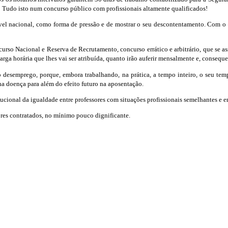
! Tudo isto num concurso público com profissionais altamente qualificados!
ível nacional, como forma de pressão e de mostrar o seu descontentamento. Com o
o Nacional e Reserva de Recrutamento, concurso errático e arbitrário, que se ass
arga horária que lhes vai ser atribuída, quanto irão auferir mensalmente e, consequ
o desemprego, porque, embora trabalhando, na prática, a tempo inteiro, o seu temp
na doença para além do efeito futuro na aposentação.
tucional da igualdade entre professores com situações profissionais semelhantes e en
sores contratados, no mínimo pouco dignificante.