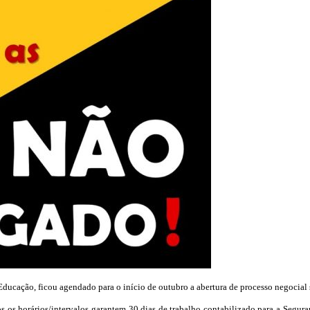
 Educação, ficou agendado para o início de outubro a abertura de processo negocial
s os horários/intervalos garantem 30 dias de trabalho contabilizado para a Segur