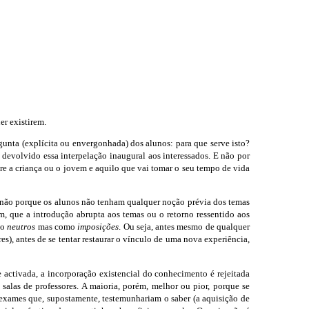
er existirem.
unta (explícita ou envergonhada) dos alunos: para que serve isto?
 devolvido essa interpelação inaugural aos interessados. E não por
tre a criança ou o jovem e aquilo que vai tomar o seu tempo de vida
as não porque os alunos não tenham qualquer noção prévia dos temas
m, que a introdução abrupta aos temas ou o retorno ressentido aos
mo
neutros
mas como
imposições
. Ou seja, antes mesmo de qualquer
s), antes de se tentar restaurar o vínculo de uma nova experiência,
 activada, a incorporação existencial do conhecimento é rejeitada
salas de professores. A maioria, porém, melhor ou pior, porque se
 e exames que, supostamente, testemunhariam o saber (a aquisição de