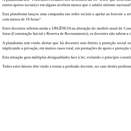
outros apoios sociais) e em alguns recebem menos que o salário mínimo nacional
Esta plataforma lançou uma campanha nas redes sociais a apelar ao boicote a n
com menos de 16 horas”.
Estes docentes referem ainda a URGÊNCIA na alteração do modelo atual do Concurs
listas (Contratação Inicial e Reserva de Recrutamento), os docentes não sabem a c
A plataforma tem vindo alertar que há docentes sem direito a proteção social n
implicando a privação, em muitos casos total, em prestações de apoio e proteção 
Esta situação gera múltiplas desigualdades face à lei, violando o princípio consti
Todos estes fatores têm vindo a tornar a profissão docente, no caso destes profes