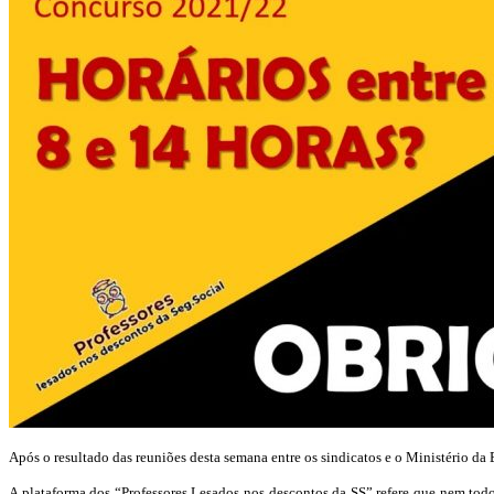
Após o resultado das reuniões desta semana entre os sindicatos e o Ministério da
A plataforma dos “Professores Lesados nos descontos da SS” refere que nem todo