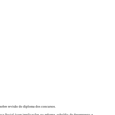
 sobre revisão do diploma dos concursos.
ança Social (com implicações na reforma, subsídio de desemprego e