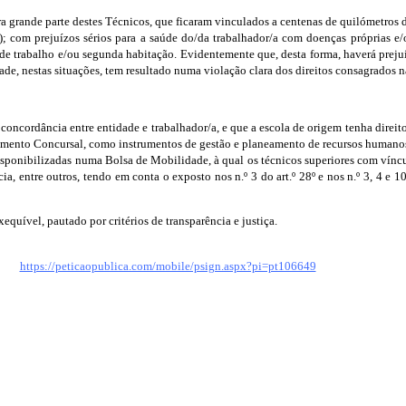
grande parte destes Técnicos, que ficaram vinculados a centenas de quilómetros da
s); com prejuízos sérios para a saúde do/da trabalhador/a com doenças próprias e/
cal de trabalho e/ou segunda habitação. Evidentemente que, desta forma, haverá pre
ade, nestas situações, tem resultado numa violação clara dos direitos consagrados 
 concordância entre entidade e trabalhador/a, e que a escola de origem tenha direit
imento Concursal, como instrumentos de gestão e planeamento de recursos humanos,
isponibilizadas numa Bolsa de Mobilidade, à qual os técnicos superiores com víncu
cia, entre outros, tendo em conta o exposto nos n.º 3 do art.º 28º e nos n.º 3, 4 e
equível, pautado por critérios de transparência e justiça.
https://peticaopublica.com/mobile/psign.aspx?pi=pt106649