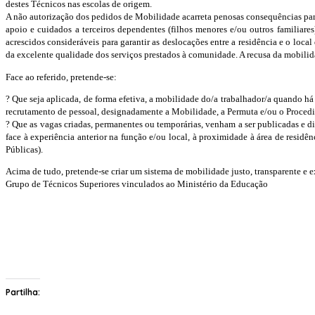
destes Técnicos nas escolas de origem.
A não autorização dos pedidos de Mobilidade acarreta penosas consequências para 
apoio e cuidados a terceiros dependentes (filhos menores e/ou outros familiare
acrescidos consideráveis para garantir as deslocações entre a residência e o lo
da excelente qualidade dos serviços prestados à comunidade. A recusa da mobilid
Face ao referido, pretende-se:
? Que seja aplicada, de forma efetiva, a mobilidade do/a trabalhador/a quando há
recrutamento de pessoal, designadamente a Mobilidade, a Permuta e/ou o Proced
? Que as vagas criadas, permanentes ou temporárias, venham a ser publicadas e d
face à experiência anterior na função e/ou local, à proximidade à área de residên
Públicas).
Acima de tudo, pretende-se criar um sistema de mobilidade justo, transparente e ex
Grupo de Técnicos Superiores vinculados ao Ministério da Educação
Partilha: