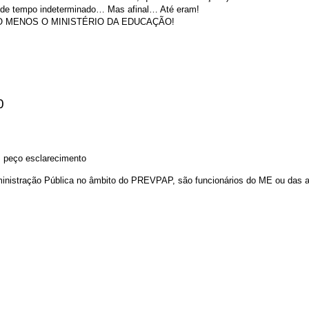
s de tempo indeterminado… Mas afinal… Até eram!
 MENOS O MINISTÉRIO DA EDUCAÇÃO!
0
, peço esclarecimento
ministração Pública no âmbito do PREVPAP, são funcionários do ME ou das a