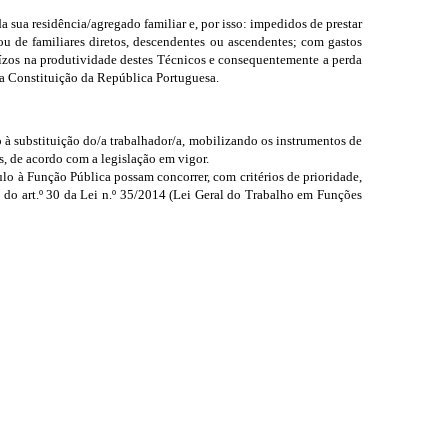
 sua residência/agregado familiar e, por isso: impedidos de prestar
ou de familiares diretos, descendentes ou ascendentes; com gastos
juízos na produtividade destes Técnicos e consequentemente a perda
na Constituição da República Portuguesa.
o à substituição do/a trabalhador/a, mobilizando os instrumentos de
 de acordo com a legislação em vigor.
lo à Função Pública possam concorrer, com critérios de prioridade,
 10 do art.º 30 da Lei n.º 35/2014 (Lei Geral do Trabalho em Funções