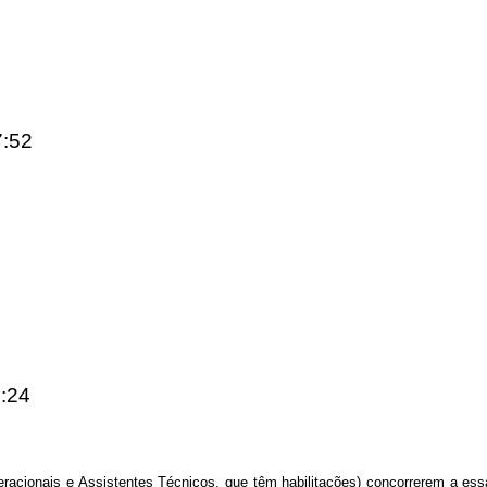
7:52
8:24
peracionais e Assistentes Técnicos, que têm habilitações) concorrerem a