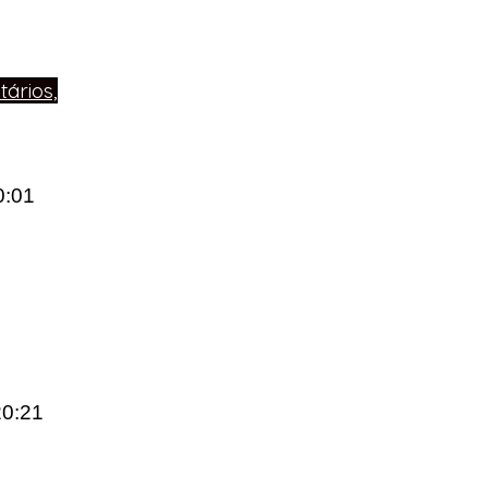
ários,
0:01
20:21