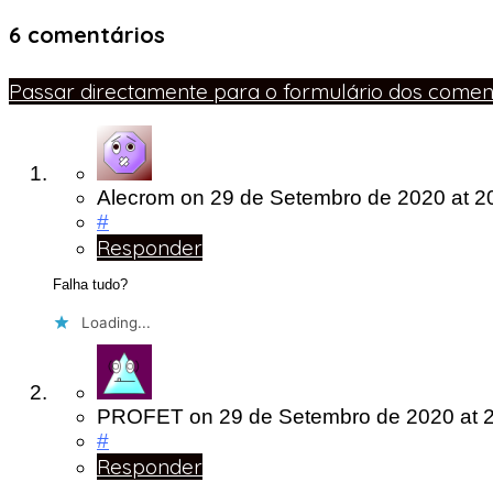
6 comentários
Passar directamente para o formulário dos coment
Alecrom
on
29 de Setembro de 2020
at 2
#
Responder
Falha tudo?
Loading...
PROFET
on
29 de Setembro de 2020
at 
#
Responder