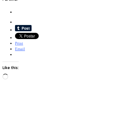
Print
Email
Like this:
Loading…