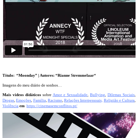
Título: “Moonday” | Autores: “Rianne Stremmelaar
“
Imagens do meu diário de sonhos…
Mais videos didáticos
sobre
Amor e Sexualidade
,
Bullying
,
Dilemas Sociais
,
Drogas
,
Emoções
,
Família
,
Racismo
,
Relações Interpessoais,
Religião e Cultura
,
Violência
em
https://cinemasemconflitos.pt/