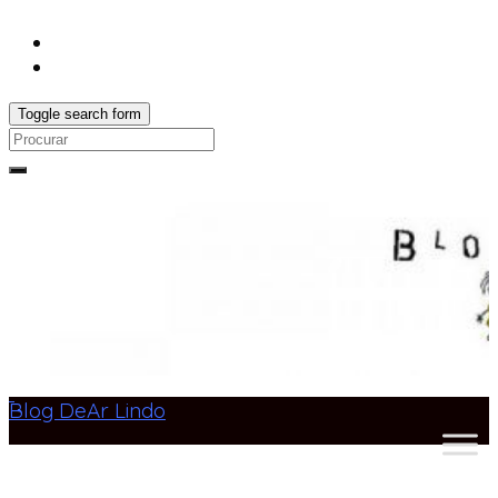
Toggle search form
Search
for:
Blog DeAr Lindo