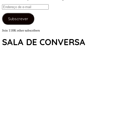
Endereço
de
e-
Subscrever
mail
Join 118K other subscribers
SALA DE CONVERSA