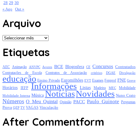
28
29
30
« Ago
Out »
Arquivo
Arquivo
Etiquetas
Concursos
BCE
Blogosfera
Contratados
AEC
Animação
Açores
CE
ANVPC
Contratações de Escola
Contratos de Associação
critérios
DGAE
Divulgação
educação
FNE
Euromilhões
Exames
Ensino Privado
EVT
Fenprof
Greve
Informações
Listas
Horários
Mobilidade
IEFP
Madeira
MEC
Notícias
Novidades
Música
Nuno Crato
Mobilidade Interna
Números
Paulo Guinote
O Meu Quintal
PACC
Opinião
Perguntas
Prova
Vinculação
TV
VAGAS
QZP
After Commentform