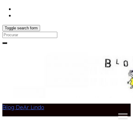
Toggle search form
Search
for:
Blog DeAr Lindo