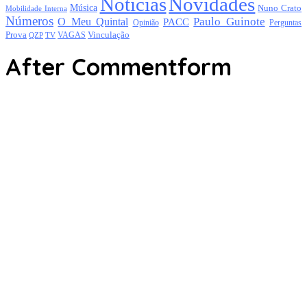
Notícias
Novidades
Música
Nuno Crato
Mobilidade Interna
Números
Paulo Guinote
O Meu Quintal
PACC
Opinião
Perguntas
Prova
Vinculação
TV
VAGAS
QZP
After Commentform