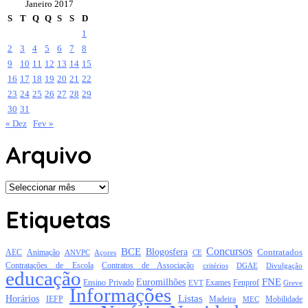
Janeiro 2017
S
T
Q
Q
S
S
D
1
2
3
4
5
6
7
8
9
10
11
12
13
14
15
16
17
18
19
20
21
22
23
24
25
26
27
28
29
30
31
« Dez
Fev »
Arquivo
Arquivo
Etiquetas
Concursos
BCE
Blogosfera
Contratados
AEC
Animação
Açores
CE
ANVPC
Contratações de Escola
Contratos de Associação
critérios
DGAE
Divulgação
educação
FNE
Euromilhões
Exames
Ensino Privado
EVT
Fenprof
Greve
Informações
Listas
Horários
Mobilidade
IEFP
Madeira
MEC