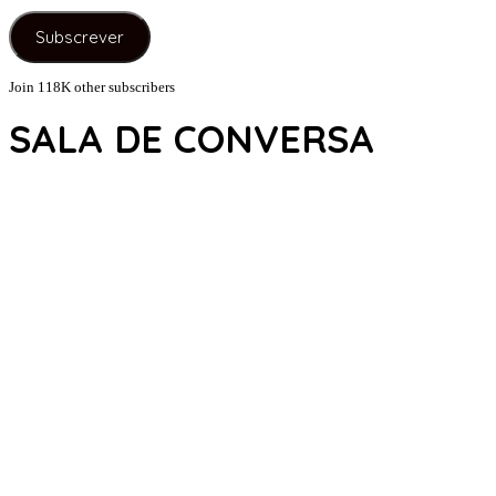
de
e-
Subscrever
mail
Join 118K other subscribers
SALA DE CONVERSA