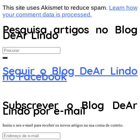
This site uses Akismet to reduce spam.
Learn how
your comment data is processed.
Pesquisa artigos no Blog
DeAr Lindo
Search
for:
Seguir o Blog DeAr Lindo
no Facebook
Subscrever o Blog DeAr
Lindo por e-mail
Insira o seu e-mail para receber os novos artigos na sua conta de correio.
Endereço