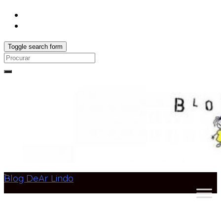
Toggle search form
Search
for:
Blog DeAr Lindo