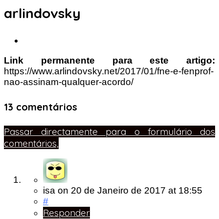
arlindovsky
Link permanente para este artigo:
https://www.arlindovsky.net/2017/01/fne-e-fenprof-
nao-assinam-qualquer-acordo/
13 comentários
Passar directamente para o formulário dos
comentários,
isa
on
20 de Janeiro de 2017
at 18:55
#
Responder