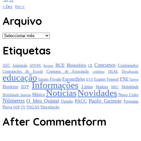
« Dez
Fev »
Arquivo
Arquivo
Etiquetas
Concursos
BCE
Blogosfera
Contratados
AEC
Animação
Açores
CE
ANVPC
Contratações de Escola
Contratos de Associação
critérios
DGAE
Divulgação
educação
FNE
Euromilhões
Exames
Ensino Privado
EVT
Fenprof
Greve
Informações
Listas
Horários
Mobilidade
IEFP
Madeira
MEC
Notícias
Novidades
Música
Nuno Crato
Mobilidade Interna
Números
Paulo Guinote
O Meu Quintal
PACC
Opinião
Perguntas
Prova
Vinculação
TV
VAGAS
QZP
After Commentform