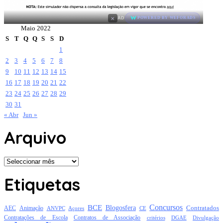
×
AD
POWERED BY WEFORADS
Maio 2022
S
T
Q
Q
S
S
D
1
2
3
4
5
6
7
8
9
10
11
12
13
14
15
16
17
18
19
20
21
22
23
24
25
26
27
28
29
30
31
« Abr
Jun »
Arquivo
Arquivo
Etiquetas
Concursos
BCE
Blogosfera
Contratados
AEC
Animação
Açores
CE
ANVPC
Contratações de Escola
Contratos de Associação
critérios
DGAE
Divulgação