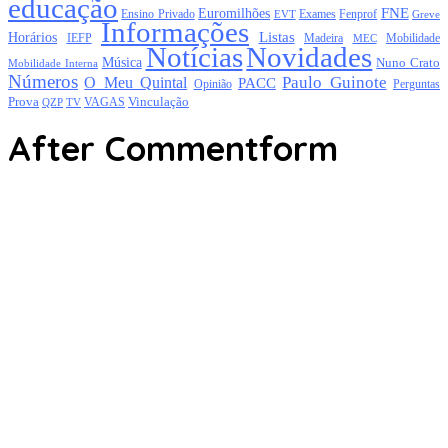
educação
FNE
Euromilhões
Exames
Ensino Privado
EVT
Fenprof
Greve
Informações
Listas
Horários
Mobilidade
IEFP
Madeira
MEC
Notícias
Novidades
Música
Nuno Crato
Mobilidade Interna
Números
Paulo Guinote
O Meu Quintal
PACC
Opinião
Perguntas
Prova
Vinculação
TV
VAGAS
QZP
After Commentform