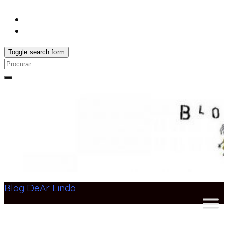
Toggle search form
Search
for:
Blog DeAr Lindo