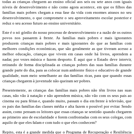
todas as crianças cheguem ao ensino oficial aos seis ou sete anos com iguais
níveis de desenvolvimento e não como agora acontece, em que os filhos das
famílias mais pobres chegam a essa fase da vida com enormes atrasos no seu
desenvolvimento, o que compromete o seu aproveitamento escolar posterior e
reduz o seu acesso futuro ao ensino universitário.
Este é o nó górdio do nosso processo de desenvolvimento e a razão de os outros
povos nos passarem à frente. As famílias mais pobres e mais ignorantes
produzem crianças mais pobres e mais ignorantes do que as famílias com
melhores condições económicas, que são geralmente as que tiveram acesso a
melhor educação, crianças que vivem em casas onde há livros, aprendem a
nadar, por vezes música e fazem desporto. É aqui que o Estado deve intervir,
retirando de forma disciplinada as crianças pobres das suas famílias durante
grande parte do dia, para as colocar num ambiente físico e educativo de grande
qualidade, num meio semelhante ao das famílias ricas, para que quando essas
crianças chegarem à juventude não queiram ser pobres.
Presentemente, as crianças das famílias mais pobres não têm livros nas suas
casas, não vão à natação e não aprendem música, não vão com os seus pais ao
cinema ou para férias e, quando muito, passam o dia em frente à televisão, que
os pais das famílias das classes média e alta fazem o possível por evitar. Sendo
assim, como pensam os leitores que essas crianças se sentirão quando chegarem
ao primeiro ano de escolaridade e forem confrontadas com os seus colegas, com
aquilo de que eles falam e com tudo o que eles conhecem?
Repito, esta é a grande medida que o Programa de Recuperação e Resiliência