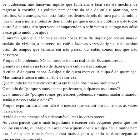
Se pudessem, não fumavam aquilo que fumaram, a faca saía da mochila de
regresso à cozinha, eu voltava para dentro da sala de aula e pianinho, sem
insultos, sem ameaças, sem esta fúria nos dentes depois do meu pai e da minha
mãe ontem à noite e todos os dias à noite porque a escola é pública e é de todos
e isto é que ninguém quer ver ou compreender: o sofrimento que trago nas mãos
e este grito mudo por ajuda.
O mesmo grito que não vos sai das bocas fruto da inquisição social mais o
soslaio do vizinho, a conversa no café a fazer as vezes da igreja e do senhor
prior de tempos que teimam em não passar, ou então somos nós que não
passamos.
Porque não podemos. Não conhecemos outra realidade. Estamos presos.
E ainda nos damos ao luxo de dizer que a culpa é das crianças.
A culpa é de quem pensa. A culpa é de quem escreve. A culpa é de quem age.
Mas nunca é nossa e minha não é de certeza.
Que mundo teimamos em construir em função dos nossos problemas?
O mundo do “porque somos apenas professores, culpamos os alunos”?
Ou o mundo do “porque somos professores podemos, e vamos, mudar o mundo,
senão o nosso então o deles”?
Porque expulsar um aluno não é o mesmo que extrair um dente mas às vezes
mais parece.
A vida de uma criança não é descartável, mas às vezes parece.
Às vezes parece que o mais importante é exercer este pequeno poder que nos
coube em sorte, ou azar, o teu azar, doa a quem doer e a culpa não é minha nem
tua, é de quem é mais fraco e está mais a jeito quando se descarregam as
frustrações de uma vida.