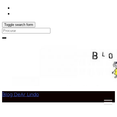
Toggle search form
Search
for:
Blog DeAr Lindo