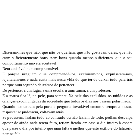
Disseram-lhes que não, que não os queriam, que não gostavam deles, que não
eram suficientemente bons, nem bons quando menos suficientes, que o seu
comportamento não era aceitável.
Nem aceitável nem compreensível.
E porque ninguém quis compreendê-los, excluíram-nos, expulsaram-nos,
rejeitaram-nos e nada custa mais nesta vida do que ter de deixar tudo para trás
porque num segundo deixámos de pertencer.
De pertencer a um lugar, a uma escola, a uma turma, a um professor.
E a marca fica lá, na pele, para sempre. Na pele dos excluídos, os miúdos e as
crianças excomungadas da sociedade que todos os dias nos passam pelas mãos.
Quando nos entram pela porta a pergunta invariável encontra sempre a mesma
resposta: se pudessem, voltavam atrás.
Se pudessem, faziam tudo ao contrário ou não faziam de todo, pediam desculpa
apesar de ainda nada terem feito, teriam ficado em casa o dia inteiro à espera
que passe o dia por inteiro que uma falta é melhor que este exílio e do falatório
nem se fala.