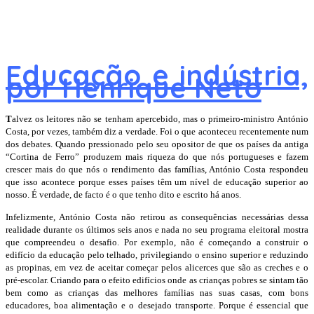
Educação e indústria,
por Henrique Neto
T
alvez os leitores não se tenham apercebido, mas o primeiro-ministro António
Costa, por vezes, também diz a verdade. Foi o que aconteceu recentemente num
dos debates. Quando pressionado pelo seu opositor de que os países da antiga
“Cortina de Ferro” produzem mais riqueza do que nós portugueses e fazem
crescer mais do que nós o rendimento das famílias, António Costa respondeu
que isso acontece porque esses países têm um nível de educação superior ao
nosso. É verdade, de facto é o que tenho dito e escrito há anos.
Infelizmente, António Costa não retirou as consequências necessárias dessa
realidade durante os últimos seis anos e nada no seu programa eleitoral mostra
que compreendeu o desafio. Por exemplo, não é começando a construir o
edifício da educação pelo telhado, privilegiando o ensino superior e reduzindo
as propinas, em vez de aceitar começar pelos alicerces que são as creches e o
pré-escolar. Criando para o efeito edifícios onde as crianças pobres se sintam tão
bem como as crianças das melhores famílias nas suas casas, com bons
educadores, boa alimentação e o desejado transporte. Porque é essencial que