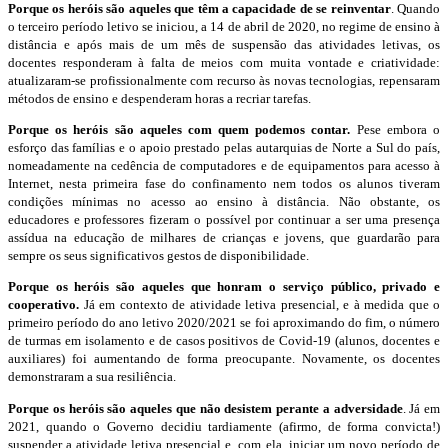
Porque os heróis são aqueles que têm a capacidade de se reinventar
. Quando
o terceiro período letivo se iniciou, a 14 de abril de 2020, no regime de ensino à
distância e após mais de um mês de suspensão das atividades letivas, os
docentes responderam à falta de meios com muita vontade e criatividade:
atualizaram-se profissionalmente com recurso às novas tecnologias, repensaram
métodos de ensino e despenderam horas a recriar tarefas.
Porque os heróis são aqueles com quem podemos contar.
Pese embora o
esforço das famílias e o apoio prestado pelas autarquias de Norte a Sul do país,
nomeadamente na cedência de computadores e de equipamentos para acesso à
Internet, nesta primeira fase do confinamento nem todos os alunos tiveram
condições mínimas no acesso ao ensino à distância. Não obstante, os
educadores e professores fizeram o possível por continuar a ser uma presença
assídua na educação de milhares de crianças e jovens, que guardarão para
sempre os seus significativos gestos de disponibilidade.
Porque os heróis são aqueles que honram o serviço público, privado e
cooperativo.
Já em contexto de atividade letiva presencial, e à medida que o
primeiro período do ano letivo 2020/2021 se foi aproximando do fim, o número
de turmas em isolamento e de casos positivos de Covid-19 (alunos, docentes e
auxiliares) foi aumentando de forma preocupante. Novamente, os docentes
demonstraram a sua resiliência.
Porque os heróis são aqueles que não desistem perante a adversidade
.
Já em
2021, quando o Governo decidiu tardiamente (afirmo, de forma convicta!)
suspender a atividade letiva presencial e, com ela, iniciar um novo período de