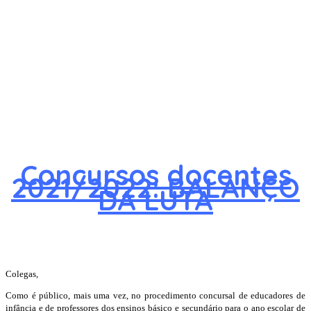
Concursos docentes
2021/2022: BALANÇO
DA LUTA
Colegas,
Como é público, mais uma vez, no procedimento concursal de educadores de
infância e de professores dos ensinos básico e secundário para o ano escolar de