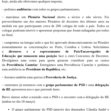
hoje, ainda não obtivemos qualquer resposta;
– pedimos
audiências
com todos os grupos parlamentares;
– marcámos um
Plenário Nacional
aberto a sócios e não sócios. Foi
provavelmente um dos maiores Plenários de docentes dos últimos anos na
medida em que participaram cerca de 200 colegas de todo o país. Todos os
colegas puderam intervir e apresentar propostas que foram sufragadas por todos
no final;
– cumprimos na íntegra tudo o que foi aprovado democraticamente no Plenário
nomeadamente as concentrações no Porto, Coimbra e Lisboa. Solicitámos
a
diretores e a representantes de Pais/Encarregados de
Educação que tomassem uma posição
face a estes Concursos de Docentes.
Divulgámos uma conta para quem quisesse contribuir para os custos
da
Providência Cautelar
. Entregámos uma Providência Cautelar e pedimos
uma audiência ao
Presidente da República
, etc;
– fizemos também uma queixa à
Provedoria de Justiça
;
– entretanto já reunimos com o
grupo parlamentar
do PSD
e uma
delegação
do BE
apresentou-nos o que pretende fazer.
Breve síntese sobre a reunião com o PSD e o encontro com a delegação do BE
(ambas no dia 18 março):
O grupo parlamentar do PSD (através dos deputados Cláudia André e