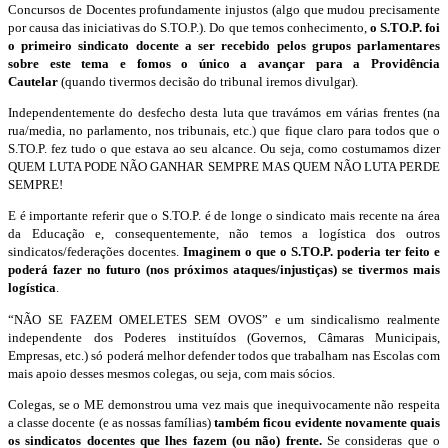
Concursos de Docentes profundamente injustos (algo que mudou precisamente
por causa das iniciativas do S.TO.P.). Do que temos conhecimento,
o S.TO.P. foi
o primeiro sindicato docente a ser recebido pelos grupos parlamentares
sobre este tema e fomos o único a avançar para a Providência
Cautelar
(quando tivermos decisão do tribunal iremos divulgar).
Independentemente do desfecho desta luta que travámos em várias frentes (na
rua/media, no parlamento, nos tribunais, etc.) que fique claro para todos que o
S.TO.P. fez tudo o que estava ao seu alcance
. Ou seja, como costumamos dizer
QUEM LUTA PODE NÃO GANHAR SEMPRE MAS QUEM NÃO LUTA PERDE
SEMPRE!
E é importante referir que o S.TO.P. é de longe o sindicato mais recente na área
da Educação e, consequentemente, não temos a logística dos outros
sindicatos/federações docentes.
Imaginem o que o S.TO.P. poderia ter feito e
poderá fazer no futuro (nos próximos ataques/injustiças) se tivermos mais
logística
.
“NÃO SE FAZEM OMELETES SEM OVOS” e um
sindicalismo realmente
independente dos Poderes instituídos (Governos, Câmaras Municipais,
Empresas, etc.) só poderá melhor defender todos que trabalham nas Escolas com
mais apoio desses mesmos colegas, ou seja, com mais sócios
.
Colegas, se o ME demonstrou uma vez mais que inequivocamente não respeita
a classe docente (e as nossas famílias)
também ficou evidente novamente quais
os sindicatos docentes que lhes fazem (ou não) frente.
Se consideras que o