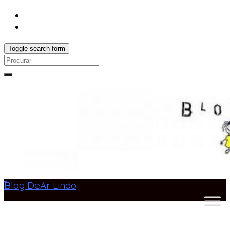
Toggle search form
Search
for:
Blog DeAr Lindo