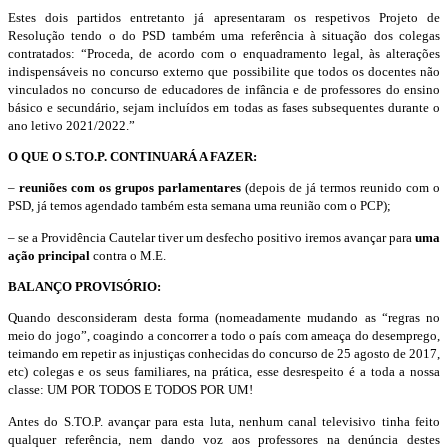
Estes dois partidos entretanto já apresentaram os respetivos Projeto de
Resolução tendo o do PSD também uma referência à situação dos colegas
contratados: “Proceda, de acordo com o enquadramento legal, às alterações
indispensáveis no concurso externo que possibilite que todos os docentes não
vinculados no concurso de educadores de infância e de professores do ensino
básico e secundário, sejam incluídos em todas as fases subsequentes durante o
ano letivo 2021/2022.”
O QUE O S.TO.P. CONTINUARÁ A FAZER:
–
reuniões com os grupos parlamentares
(depois de já termos reunido com o
PSD, já temos agendado também esta semana uma reunião com o PCP);
– se a Providência Cautelar tiver um desfecho positivo iremos avançar para
uma
ação principal
contra o M.E.
BALANÇO PROVISÓRIO:
Quando desconsideram desta forma (nomeadamente mudando as “regras no
meio do jogo”, coagindo a concorrer a todo o país com ameaça do desemprego,
teimando em repetir as injustiças conhecidas do concurso de 25 agosto de 2017,
etc) colegas e os seus familiares, na prática,
esse desrespeito é a toda a nossa
classe: UM POR TODOS E TODOS POR UM!
Antes do S.TO.P. avançar para esta luta, nenhum canal televisivo tinha feito
qualquer referência, nem dando voz aos professores na denúncia destes