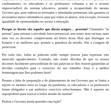
confinamento, os educadores e os professores voltaram a ser o recurso
imprescindível do sistema educativo, perante a incapacidade do mesmo
Governo que, pese embora as reiteradas e infundadas promessas, não garantiu os
necessários meios informáticos para que todos os alunos, sem exceção, tivessem
igualdade de oportunidades no acesso à educação.
Porque os heróis são aqueles que dizem sempre… presente!
Chamados “às
pressas” para retomar a atividade letiva presencial, sem testes nem vacinas, mais
uma vez os docentes comprovaram ser feitos dessa fibra que distingue os
homens e as mulheres que, perante a grandeza da missão, têm a coragem de
perseverar.
Por tudo isto, todas as palavras serão sempre poucas para expressar este
merecido agradecimento. Contudo, não tenho dúvidas de que os nossos
docentes facilmente prescindiriam de tais palavras se lhes fossem garantidas as
devidas condições para o exercício do seu trabalho. Essa é a melhor
homenagem que lhes podemos fazer!
Perante a falta de preparação e de planeamento de um Governo que se limita a
repetir os mesmos erros ao longo da pandemia, os educadores e os professores
foram obrigados a um autêntico exercício sobre-humano. Não é suposto ter
superpoderes para exercer a nobre missão de ensinar!
Poderá o Governo ainda aprender esta lição?