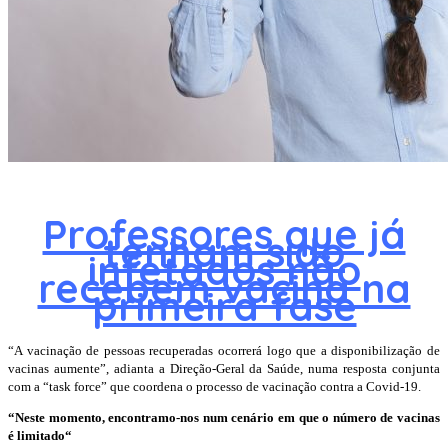
Professores que já
tenham sido
infetados não
recebem vacina na
primeira fase
“A vacinação de pessoas recuperadas ocorrerá logo que a disponibilização de
vacinas aumente”, adianta a Direção-Geral da Saúde, numa resposta conjunta
com a “task force” que coordena o processo de vacinação contra a Covid-19.
“Neste momento, encontramo-nos num cenário em que
o número de vacinas
é limitado
“