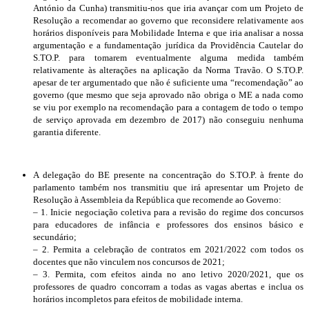
António da Cunha) transmitiu-nos que iria avançar com um
Projeto de
Resolução
a recomendar ao governo que reconsidere relativamente aos
horários disponíveis para Mobilidade Interna e que iria analisar a nossa
argumentação e a fundamentação jurídica da Providência Cautelar do
S.TO.P. para tomarem eventualmente alguma medida também
relativamente às alterações na aplicação da Norma Travão. O S.TO.P.
apesar de ter argumentado que não é suficiente uma “recomendação” ao
governo (que mesmo que seja aprovado não obriga o ME a nada como
se viu por exemplo na recomendação para a contagem de todo o tempo
de serviço aprovada em dezembro de 2017) não conseguiu nenhuma
garantia diferente.
A delegação do BE presente na concentração do S.TO.P. à frente do
parlamento também nos transmitiu que irá apresentar um
Projeto de
Resolução à Assembleia da República
que recomende ao Governo:
– 1. Inicie negociação coletiva para a revisão do regime dos concursos
para educadores de infância e professores dos ensinos básico e
secundário;
– 2. Permita a celebração de contratos em 2021/2022 com todos os
docentes que não vinculem nos concursos de 2021;
– 3. Permita, com efeitos ainda no ano letivo 2020/2021, que os
professores de quadro concorram a todas as vagas abertas e inclua os
horários incompletos para efeitos de mobilidade interna.