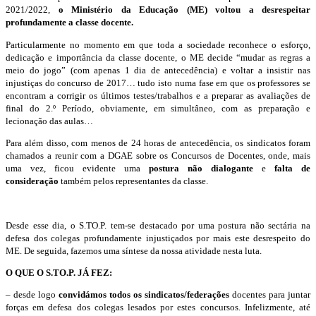
2021/2022,
o Ministério da Educação (ME) voltou a desrespeitar
profundamente a classe docente.
Particularmente no momento em que toda a sociedade reconhece o esforço,
dedicação e importância da classe docente, o
ME decide “mudar as regras a
meio do jogo” (com apenas 1 dia de antecedência) e voltar a insistir nas
injustiças do concurso de 2017
… tudo isto numa fase em que os
professores se
encontram a corrigir os últimos testes/trabalhos e a preparar as avaliações de
final do 2.º Período, obviamente, em simultâneo, com as preparação e
lecionação das aulas…
Para além disso, com menos de 24 horas de antecedência, os sindicatos foram
chamados a reunir com a DGAE sobre os Concursos de Docentes, onde, mais
uma vez, ficou evidente uma
postura não dialogante
e
falta de
consideração
também pelos representantes da classe.
Desde esse dia, o S.TO.P. tem-se destacado por uma postura não sectária na
defesa dos colegas profundamente injustiçados por mais este desrespeito do
ME. De seguida, fazemos uma síntese da nossa atividade nesta luta.
O QUE O S.TO.P. JÁ FEZ:
– desde logo
convidámos todos os sindicatos/federações
docentes
para juntar
forças em defesa dos colegas lesados por estes concursos. Infelizmente, até