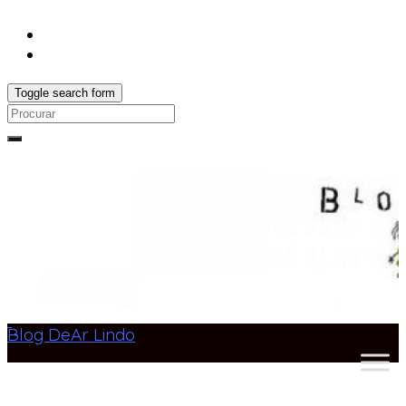
Toggle search form
Search
for:
Blog DeAr Lindo