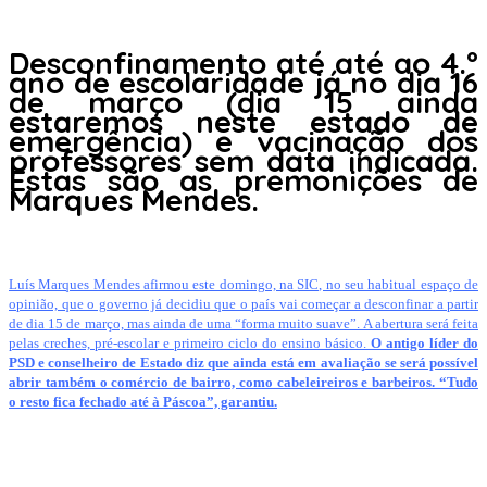
Desconfinamento até até ao 4.º
ano de escolaridade já no dia 16
de março (dia 15 ainda
estaremos neste estado de
emergência) e vacinação dos
professores sem data indicada.
Estas são as premonições de
Marques Mendes.
Luís Marques Mendes afirmou este domingo, na SIC, no seu habitual espaço de
opinião, que o governo já decidiu que o país vai começar a desconfinar a partir
de dia 15 de março, mas ainda de uma “forma muito suave”. A abertura será feita
pelas creches, pré-escolar e primeiro ciclo do ensino básico.
O antigo líder do
PSD e conselheiro de Estado diz que ainda está em avaliação se será possível
abrir também o comércio de bairro, como cabeleireiros e barbeiros. “Tudo
o resto fica fechado até à Páscoa”, garantiu.