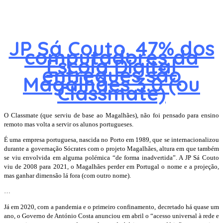
JP Sá Couto. 47% dos
computadores da
Escola Digital
entregues são
Magalhães 3.0 (ou
Classmate)
O Classmate (que serviu de base ao Magalhães), não foi pensado para ensino
remoto mas volta a servir os alunos portugueses.
É uma empresa portuguesa, nascida no Porto em 1989, que se internacionalizou
durante a governação Sócrates com o projeto Magalhães, altura em que também
se viu envolvida em alguma polémica “de forma inadvertida”. A JP Sá Couto
viu de 2008 para 2021, o Magalhães perder em Portugal o nome e a projeção,
mas ganhar dimensão lá fora (com outro nome).
…
Já em 2020, com a pandemia e o primeiro confinamento, decretado há quase um
ano, o Governo de António Costa anunciou em abril o “acesso universal à rede e