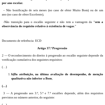
por ano escolar
.
– Não bonificação de seis meses (no caso de obter Muito Bom) ou de um
ano
(no caso de obter
Excelente);
-Não transição para o escalão seguinte e não tem a vantagem da “
sem a
observância do requisito relativo à existência de vagas
.
”
Documento de referência: ECD
Artigo 37.º Progressão
2 — O reconhecimento do direito à progressão ao escalão seguinte depende da
verificação cumulativa dos seguintes requisitos:
(…)
b)
Da atribuição, na última avaliação do desempenho, de menção
qualitativa não inferior a Bom
;
(
…)
3 — A progressão
aos 3.º
, 5.º e 7.º escalões depende, além dos requisitos
previstos no número anterior, do seguinte:
(…)