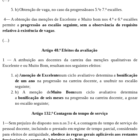
b) Obtenção de vaga, no caso da progressão
aos 5.º
e 7.º escalões
.
4— A obtenção das menções de Excelente e Muito bom
nos 4.º
e 6.º escalões
permite a
progressão ao escalão seguinte, sem a observância do requisito
relativo à existência de vagas
.
(…)
Artigo 48.º Efeitos da avaliação
1 — A atribuição aos docentes da carreira das menções qualitativas de
Excelente e ou Muito Bom, resultam nos seguintes efeitos:
a) A
menção de Excelente
num
ciclo
avaliativo determina a
bonificação
de um ano
na progressão na carreira docente, a usufruir no escalão
seguinte;
b) A menção de
Muito Bom
num ciclo avaliativo determina
a
bonificação de seis meses
na progressão na carreira docente, a gozar
no escalão seguinte;
Artigo 132.º Contagem do tempo de serviço
1—
Sem
prejuízo do disposto nos
n.os
3 e 4, a contagem do tempo de serviço do
pessoal docente, incluindo o prestado em regime de tempo parcial, considerado
para efeitos de
antiguidade,
obedece às regras gerais aplicáveis aos restantes
funcionários e agentes da Administração Pública
.