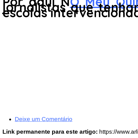
Por aqui N
O Meu Qui
jornalistas que tenh
escolas intervenciona
Deixe um Comentário
Link permanente para este artigo:
https://www.a