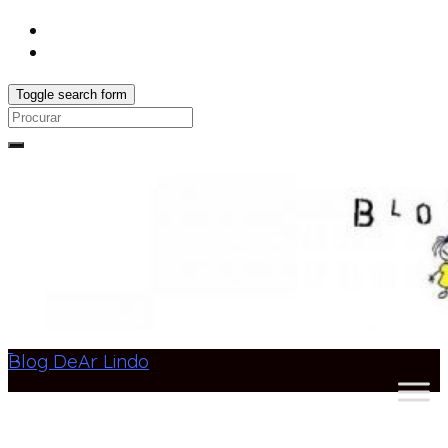
Toggle search form
Search
for:
Blog DeAr Lindo