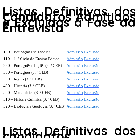
Listas Definitivas dos
Candidatos Admitidos
e Excluídos à Fase da
Entrevista
100 – Educação Pré-Escolar
Admissão
Exclusão
110 – 1. º Ciclo do Ensino Básico
Admissão
Exclusão
220 – Português e Inglês (2. º CEB)
Admissão
Exclusão
300 – Português (3. º CEB)
Admissão
Exclusão
330 – Inglês (3. º CEB)
Admissão
Exclusão
400 – História (3. º CEB)
Admissão
Exclusão
500 – Matemática (3. º CEB)
Admissão
Exclusão
510 – Física e Química (3. º CEB)
Admissão
Exclusão
520 – Biologia e Geologia (3. º CEB)
Admissão
Exclusão
Listas Definitivas dos
candidatos