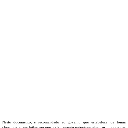
Neste documento, é recomendado ao governo que estabeleça, de forma
clara, qual o ano letivo em que o alargamento entrará em vigor, os proponentes